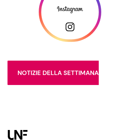
NOTIZIE DELLA SETTIMANA