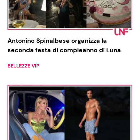
Antonino Spinalbese organizza la
seconda festa di compleanno di Luna
BELLEZZE VIP