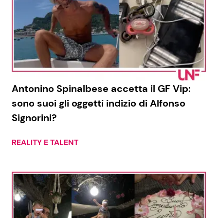
Antonino Spinalbese accetta il GF Vip:
sono suoi gli oggetti indizio di Alfonso
Signorini?
REALITY E TALENT