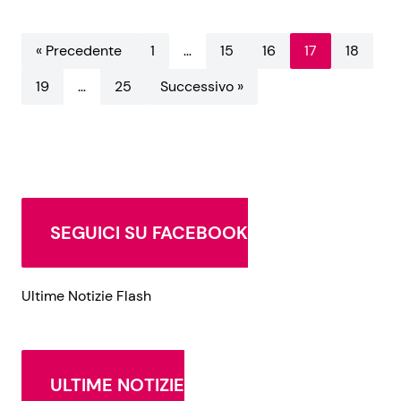
« Precedente
1
…
15
16
17
18
19
…
25
Successivo »
SEGUICI SU FACEBOOK
Ultime Notizie Flash
ULTIME NOTIZIE