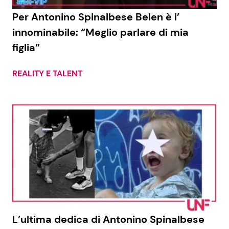
Per Antonino Spinalbese Belen è l’
Benessere
Cucina e Ricette
innominabile: “Meglio parlare di mia
Casa
Consigli di Cucina
figlia”
Moda e Style
Dolci
REALITY E TALENT
Mondo Mamma
Le Ricette in TV
News benessere
Primi Piatti
Salute
Ricette Facili e Veloci
Viaggi e Turismo
Ricette Feste
Festività
Ricette per Bambini
L’ultima dedica di Antonino Spinalbese