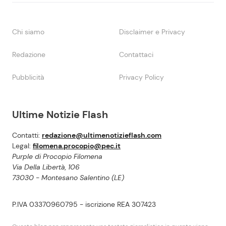
Chi siamo
Disclaimer e Privacy
Redazione
Contattaci
Pubblicità
Privacy Policy
Ultime Notizie Flash
Contatti:
redazione@ultimenotizieflash.com
Legal:
filomena.procopio@pec.it
Purple di Procopio Filomena
Via Della Libertà, 106
73030 - Montesano Salentino (LE)
P.IVA 03370960795 - iscrizione REA 307423