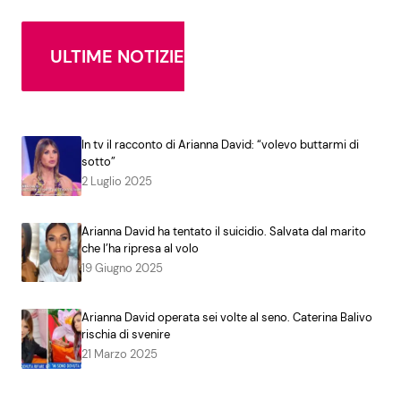
ULTIME NOTIZIE
Seguici
In tv il racconto di Arianna David: “volevo buttarmi di
Info
sotto”
2 Luglio 2025
Chi siamo
Arianna David ha tentato il suicidio. Salvata dal marito
Disclaimer e Privacy
che l’ha ripresa al volo
Redazione
19 Giugno 2025
Contattaci
Arianna David operata sei volte al seno. Caterina Balivo
Pubblicità
rischia di svenire
21 Marzo 2025
Privacy Policy