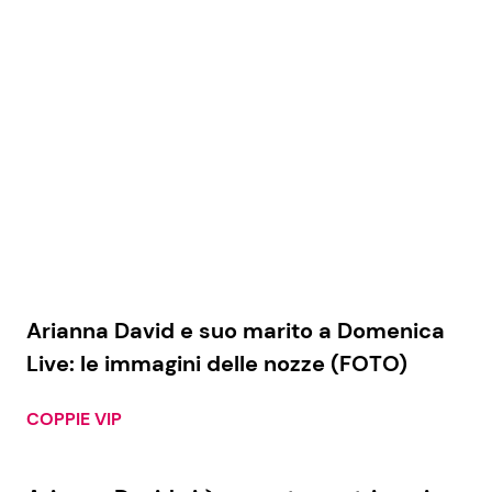
Economia
Fiction e Serie TV
Persone Scomparse
Programmi TV
Politica
Reality e Talent
Soap Opera
ShowBiz
Social News
Arianna David e suo marito a Domenica
News Cinema
News dal mondo
Live: le immagini delle nozze (FOTO)
News Musica
COPPIE VIP
News Spettacolo