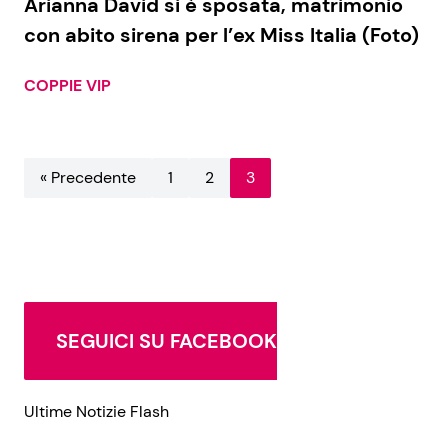
Arianna David si è sposata, matrimonio
con abito sirena per l’ex Miss Italia (Foto)
Benessere
Cucina e Ricette
Casa
Consigli di Cucina
COPPIE VIP
Moda e Style
Dolci
« Precedente
1
2
3
Mondo Mamma
Le Ricette in TV
News benessere
Primi Piatti
Salute
Ricette Facili e Veloci
SEGUICI SU FACEBOOK
Viaggi e Turismo
Ricette Feste
Ultime Notizie Flash
Festività
Ricette per Bambini