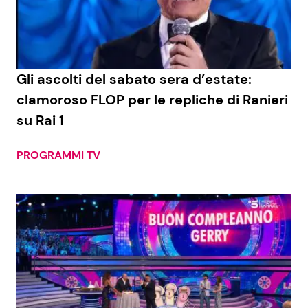
Economia
Fiction e Serie TV
Persone Scomparse
Programmi TV
Gli ascolti del sabato sera d’estate:
Politica
Reality e Talent
clamoroso FLOP per le repliche di Ranieri
su Rai 1
Soap Opera
PROGRAMMI TV
ShowBiz
Social News
News Cinema
News dal mondo
News Musica
News Spettacolo