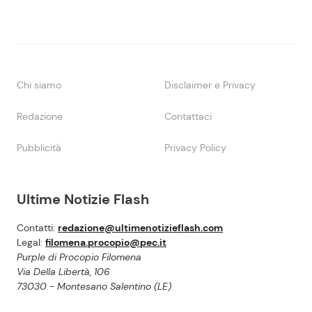
Chi siamo
Disclaimer e Privacy
Redazione
Contattaci
Pubblicità
Privacy Policy
Ultime Notizie Flash
Contatti:
redazione@ultimenotizieflash.com
Legal:
filomena.procopio@pec.it
Purple di Procopio Filomena
Via Della Libertà, 106
73030 - Montesano Salentino (LE)