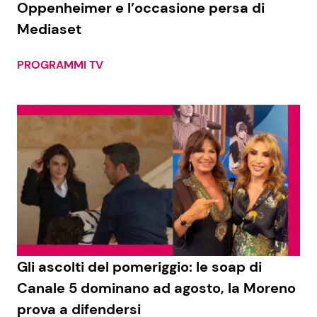
Oppenheimer e l’occasione persa di
Mediaset
Seguici
PROGRAMMI TV
Info
Chi siamo
Disclaimer e Privacy
Redazione
Contattaci
Pubblicità
Gli ascolti del pomeriggio: le soap di
Canale 5 dominano ad agosto, la Moreno
Privacy Policy
prova a difendersi