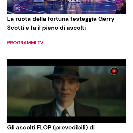
Benessere
Cucina e Ricette
La ruota della fortuna festeggia Gerry
Casa
Consigli di Cucina
Scotti e fa il pieno di ascolti
Moda e Style
Dolci
PROGRAMMI TV
Mondo Mamma
Le Ricette in TV
News benessere
Primi Piatti
Salute
Ricette Facili e Veloci
Viaggi e Turismo
Ricette Feste
Festività
Ricette per Bambini
Gli ascolti FLOP (prevedibili) di