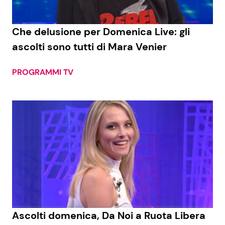
Benessere
Cucina e Ricette
Che delusione per Domenica Live: gli
Casa
Consigli di Cucina
ascolti sono tutti di Mara Venier
Moda e Style
Dolci
PROGRAMMI TV
Mondo Mamma
Le Ricette in TV
News benessere
Primi Piatti
Salute
Ricette Facili e Veloci
Viaggi e Turismo
Ricette Feste
Festività
Ricette per Bambini
Ascolti domenica, Da Noi a Ruota Libera