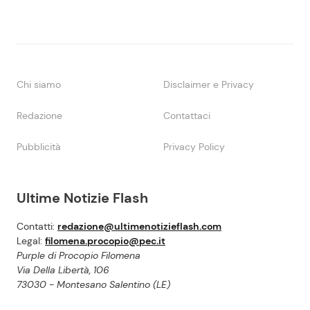
Chi siamo
Disclaimer e Privacy
Redazione
Contattaci
Pubblicità
Privacy Policy
Ultime Notizie Flash
Contatti:
redazione@ultimenotizieflash.com
Legal:
filomena.procopio@pec.it
Purple di Procopio Filomena
Via Della Libertà, 106
73030 - Montesano Salentino (LE)