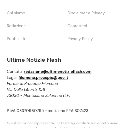
Chi siamo
Disclaimer e Privacy
Redazione
Contattaci
Pubblicità
Privacy Policy
Ultime Notizie Flash
Contatti:
redazione@ultimenotizieflash.com
Legal:
filomena.procopio@pec.it
Purple di Procopio Filomena
Via Della Libertà, 106
73030 - Montesano Salentino (LE)
P.IVA 03370960795 - iscrizione REA 307423
Questo blog non rappresenta una testata giornalistica in quanto viene