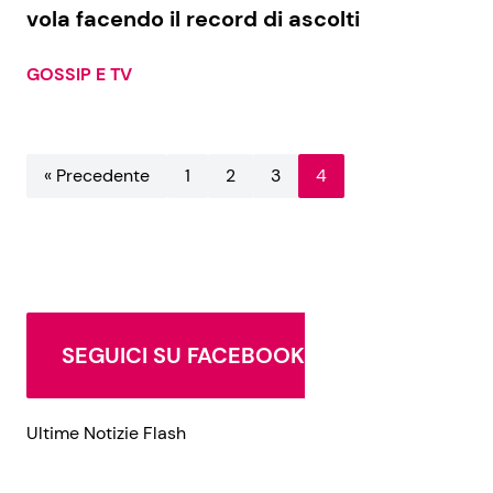
vola facendo il record di ascolti
GOSSIP E TV
Seguici
« Precedente
1
2
3
4
Info
Chi siamo
Disclaimer e Privacy
Redazione
SEGUICI SU FACEBOOK
Contattaci
Pubblicità
Ultime Notizie Flash
Privacy Policy