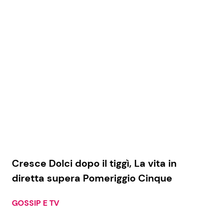
Economia
Fiction e Serie TV
Persone Scomparse
Programmi TV
Politica
Reality e Talent
Soap Opera
ShowBiz
Social News
News Cinema
News dal mondo
Cresce Dolci dopo il tiggì, La vita in
News Musica
diretta supera Pomeriggio Cinque
GOSSIP E TV
News Spettacolo