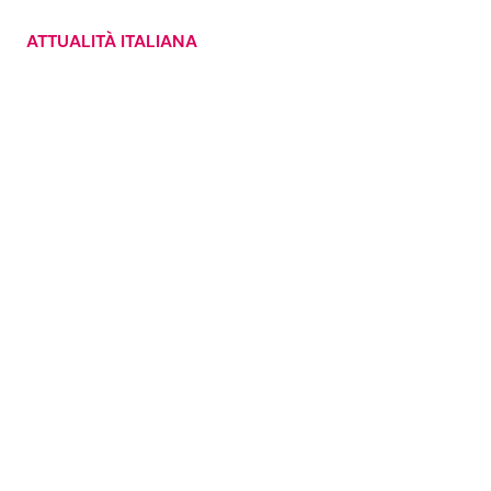
ATTUALITÀ ITALIANA
Seguici
Info
Chi siamo
Disclaimer e Privacy
Redazione
Contattaci
Pubblicità
Privacy Policy