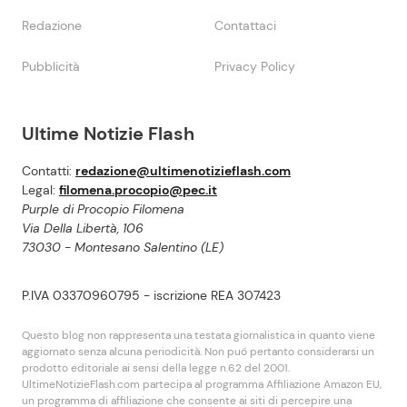
Redazione
Contattaci
Pubblicità
Privacy Policy
Ultime Notizie Flash
Contatti:
redazione@ultimenotizieflash.com
Legal:
filomena.procopio@pec.it
Purple di Procopio Filomena
Via Della Libertà, 106
73030 - Montesano Salentino (LE)
P.IVA 03370960795 - iscrizione REA 307423
Questo blog non rappresenta una testata giornalistica in quanto viene
aggiornato senza alcuna periodicità. Non puó pertanto considerarsi un
prodotto editoriale ai sensi della legge n.62 del 2001.
UltimeNotizieFlash.com partecipa al programma Affiliazione Amazon EU,
un programma di affiliazione che consente ai siti di percepire una