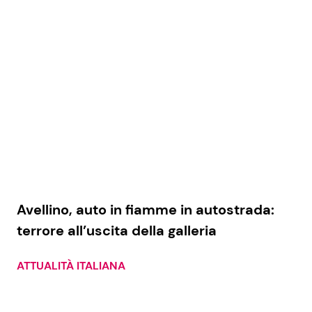
Economia
Fiction e Serie TV
Persone Scomparse
Programmi TV
Politica
Reality e Talent
Soap Opera
ShowBiz
Social News
Avellino, auto in fiamme in autostrada:
News Cinema
News dal mondo
terrore all’uscita della galleria
News Musica
ATTUALITÀ ITALIANA
News Spettacolo