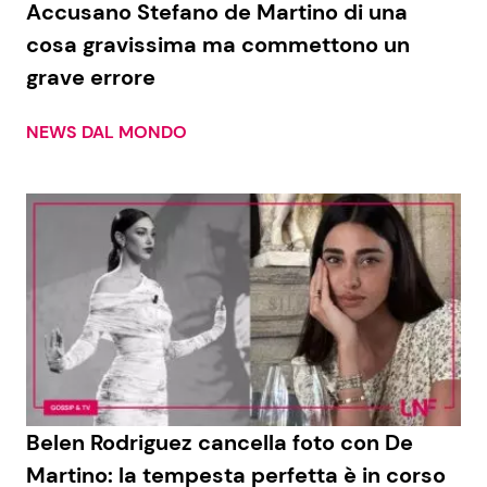
Accusano Stefano de Martino di una
cosa gravissima ma commettono un
grave errore
Seguici
NEWS DAL MONDO
Info
Chi siamo
Disclaimer e Privacy
Redazione
Contattaci
Pubblicità
Belen Rodriguez cancella foto con De
Privacy Policy
Martino: la tempesta perfetta è in corso