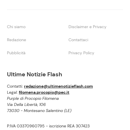
Chi siamo
Disclaimer e Privacy
Redazione
Contattaci
Pubblicità
Privacy Policy
Ultime Notizie Flash
Contatti:
redazione@ultimenotizieflash.com
Legal:
filomena.procopio@pec.it
Purple di Procopio Filomena
Via Della Libertà, 106
73030 - Montesano Salentino (LE)
P.IVA 03370960795 - iscrizione REA 307423