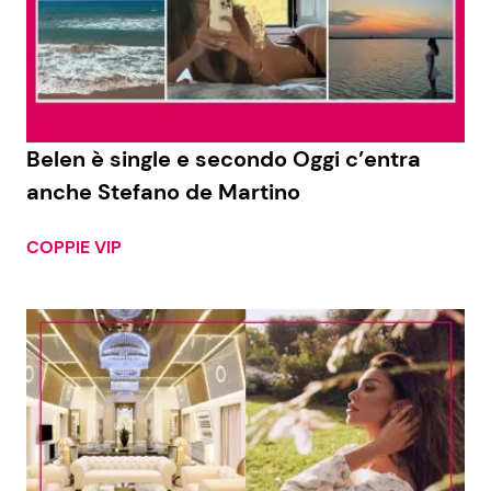
Economia
Fiction e Serie TV
Persone Scomparse
Programmi TV
Politica
Reality e Talent
Belen è single e secondo Oggi c’entra
anche Stefano de Martino
Soap Opera
COPPIE VIP
ShowBiz
Social News
News Cinema
News dal mondo
News Musica
News Spettacolo