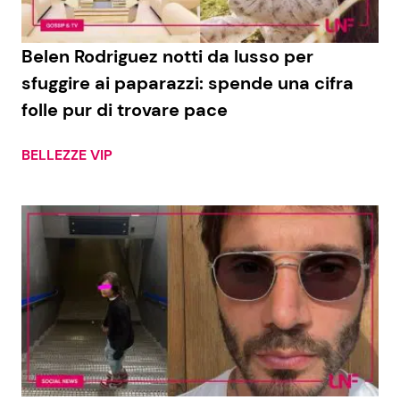
Benessere
Cucina e Ricette
Belen Rodriguez notti da lusso per
Casa
Consigli di Cucina
sfuggire ai paparazzi: spende una cifra
folle pur di trovare pace
Moda e Style
Dolci
BELLEZZE VIP
Mondo Mamma
Le Ricette in TV
News benessere
Primi Piatti
Salute
Ricette Facili e Veloci
Viaggi e Turismo
Ricette Feste
Festività
Ricette per Bambini