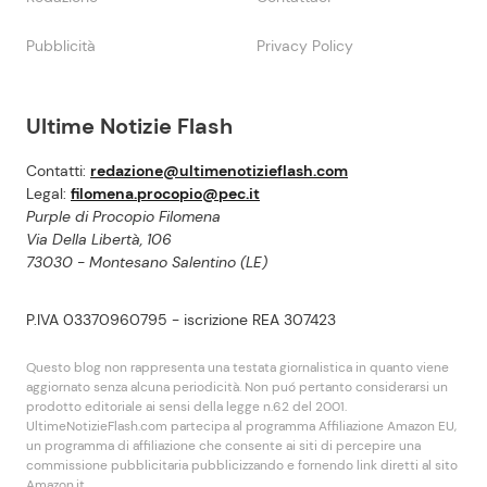
Pubblicità
Privacy Policy
Ultime Notizie Flash
Contatti:
redazione@ultimenotizieflash.com
Legal:
filomena.procopio@pec.it
Purple di Procopio Filomena
Via Della Libertà, 106
73030 - Montesano Salentino (LE)
P.IVA 03370960795 - iscrizione REA 307423
Questo blog non rappresenta una testata giornalistica in quanto viene
aggiornato senza alcuna periodicità. Non puó pertanto considerarsi un
prodotto editoriale ai sensi della legge n.62 del 2001.
UltimeNotizieFlash.com partecipa al programma Affiliazione Amazon EU,
un programma di affiliazione che consente ai siti di percepire una
commissione pubblicitaria pubblicizzando e fornendo link diretti al sito
Amazon.it.