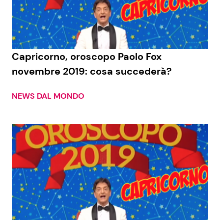
Economia
Fiction e Serie TV
Persone Scomparse
Programmi TV
Capricorno, oroscopo Paolo Fox
Politica
Reality e Talent
novembre 2019: cosa succederà?
Soap Opera
NEWS DAL MONDO
ShowBiz
Social News
News Cinema
News dal mondo
News Musica
News Spettacolo