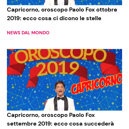
Capricorno, oroscopo Paolo Fox ottobre
Benessere
Cucina e Ricette
2019: ecco cosa ci dicono le stelle
Casa
Consigli di Cucina
NEWS DAL MONDO
Moda e Style
Dolci
Mondo Mamma
Le Ricette in TV
News benessere
Primi Piatti
Salute
Ricette Facili e Veloci
Viaggi e Turismo
Ricette Feste
Capricorno, oroscopo Paolo Fox
Festività
Ricette per Bambini
settembre 2019: ecco cosa succederà