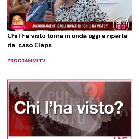
Economia
Fiction e Serie TV
Persone Scomparse
Programmi TV
Chi l’ha visto torna in onda oggi e riparte
Politica
Reality e Talent
dal caso Claps
Soap Opera
PROGRAMMI TV
ShowBiz
Social News
News Cinema
News dal mondo
News Musica
News Spettacolo