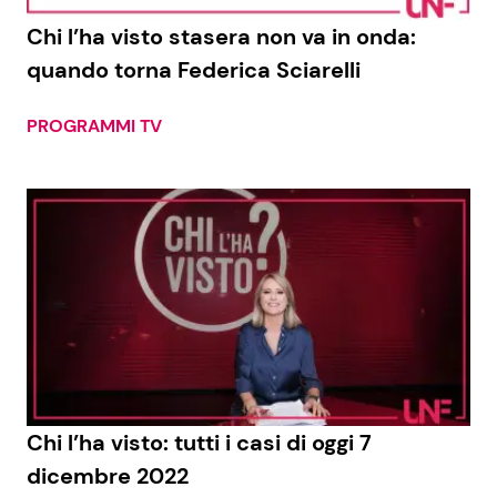
Chi l’ha visto stasera non va in onda:
Benessere
Cucina e Ricette
quando torna Federica Sciarelli
Casa
Consigli di Cucina
PROGRAMMI TV
Moda e Style
Dolci
Mondo Mamma
Le Ricette in TV
News benessere
Primi Piatti
Salute
Ricette Facili e Veloci
Viaggi e Turismo
Ricette Feste
Chi l’ha visto: tutti i casi di oggi 7
Festività
Ricette per Bambini
dicembre 2022