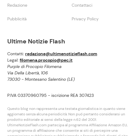
Redazione
Contattaci
Pubblicità
Privacy Policy
Ultime Notizie Flash
Contatti:
redazione@ultimenotizieflash.com
Legal:
filomena.procopio@pec.it
Purple di Procopio Filomena
Via Della Libertà, 106
73030 - Montesano Salentino (LE)
P.IVA 03370960795 - iscrizione REA 307423
Questo blog non rappresenta una testata giornalistica in quanto viene
aggiornato senza alcuna periodicità. Non puó pertanto considerarsi un
prodotto editoriale ai sensi della legge n.62 del 2001.
UltimeNotizieFlash.com partecipa al programma Affiliazione Amazon EU,
un programma di affiliazione che consente ai siti di percepire una
commissione pubblicitaria pubblicizzando e fornendo link diretti al sito