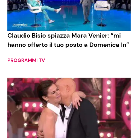
Economia
Fiction e Serie TV
Persone Scomparse
Programmi TV
Claudio Bisio spiazza Mara Venier: “mi
Politica
Reality e Talent
hanno offerto il tuo posto a Domenica In”
Soap Opera
PROGRAMMI TV
ShowBiz
Social News
News Cinema
News dal mondo
News Musica
News Spettacolo