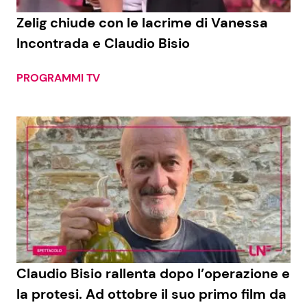
Zelig chiude con le lacrime di Vanessa
Benessere
Cucina e Ricette
Incontrada e Claudio Bisio
Casa
Consigli di Cucina
PROGRAMMI TV
Moda e Style
Dolci
Mondo Mamma
Le Ricette in TV
News benessere
Primi Piatti
Salute
Ricette Facili e Veloci
Viaggi e Turismo
Ricette Feste
Claudio Bisio rallenta dopo l’operazione e
Festività
Ricette per Bambini
la protesi. Ad ottobre il suo primo film da