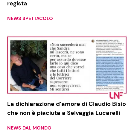
regista
NEWS SPETTACOLO
Seguici
Info
Chi siamo
Disclaimer e Privacy
Redazione
Contattaci
La dichiarazione d’amore di Claudio Bisio
Pubblicità
che non è piaciuta a Selvaggia Lucarelli
Privacy Policy
NEWS DAL MONDO