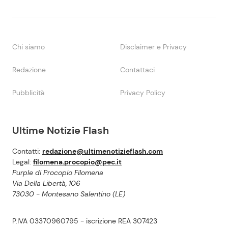
Chi siamo
Disclaimer e Privacy
Redazione
Contattaci
Pubblicità
Privacy Policy
Ultime Notizie Flash
Contatti:
redazione@ultimenotizieflash.com
Legal:
filomena.procopio@pec.it
Purple di Procopio Filomena
Via Della Libertà, 106
73030 - Montesano Salentino (LE)
P.IVA 03370960795 - iscrizione REA 307423