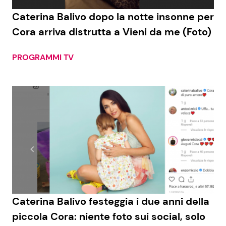
Caterina Balivo dopo la notte insonne per
Benessere
Cucina e Ricette
Cora arriva distrutta a Vieni da me (Foto)
Casa
Consigli di Cucina
PROGRAMMI TV
Moda e Style
Dolci
Mondo Mamma
Le Ricette in TV
News benessere
Primi Piatti
Salute
Ricette Facili e Veloci
Viaggi e Turismo
Ricette Feste
Caterina Balivo festeggia i due anni della
Festività
Ricette per Bambini
piccola Cora: niente foto sui social, solo