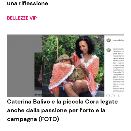
una riflessione
BELLEZZE VIP
Seguici
Info
Chi siamo
Disclaimer e Privacy
Redazione
Contattaci
Caterina Balivo e la piccola Cora legate
Pubblicità
anche dalla passione per l’orto e la
campagna (FOTO)
Privacy Policy