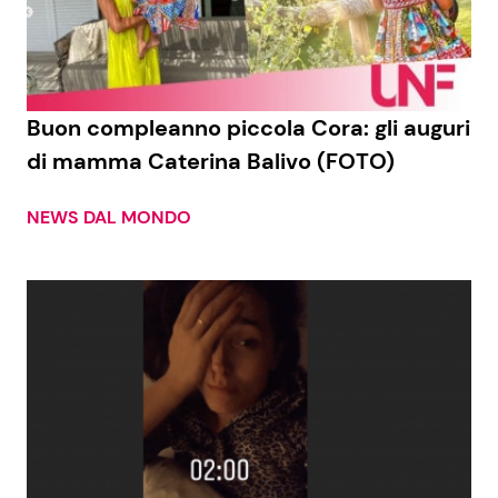
Economia
Fiction e Serie TV
Persone Scomparse
Programmi TV
Buon compleanno piccola Cora: gli auguri
Politica
Reality e Talent
di mamma Caterina Balivo (FOTO)
Soap Opera
NEWS DAL MONDO
ShowBiz
Social News
News Cinema
News dal mondo
News Musica
News Spettacolo