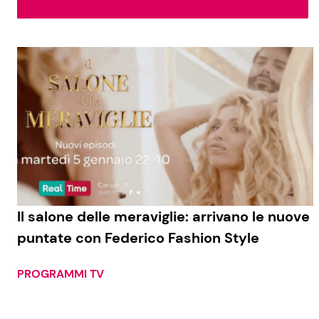
Soap Opera
Social News
Benessere
News dal mondo
Casa
Moda e Style
Mondo Mamma
News benessere
Il salone delle meraviglie: arrivano le nuove
puntate con Federico Fashion Style
Salute
Viaggi e Turismo
PROGRAMMI TV
Festività