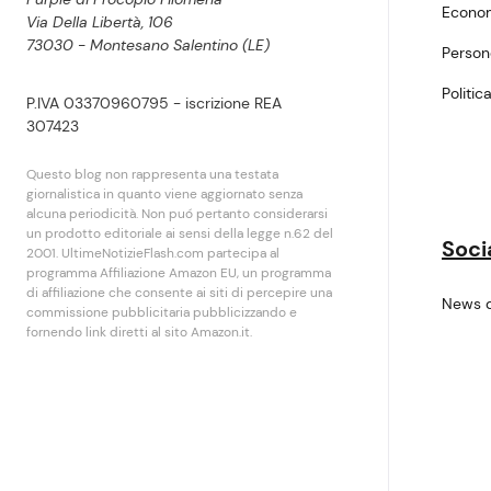
Econo
Via Della Libertà, 106
73030 - Montesano Salentino (LE)
Perso
Politic
P.IVA 03370960795 - iscrizione REA
307423
Questo blog non rappresenta una testata
giornalistica in quanto viene aggiornato senza
alcuna periodicità. Non puó pertanto considerarsi
un prodotto editoriale ai sensi della legge n.62 del
Soci
2001. UltimeNotizieFlash.com partecipa al
programma Affiliazione Amazon EU, un programma
di affiliazione che consente ai siti di percepire una
News 
commissione pubblicitaria pubblicizzando e
fornendo link diretti al sito Amazon.it.