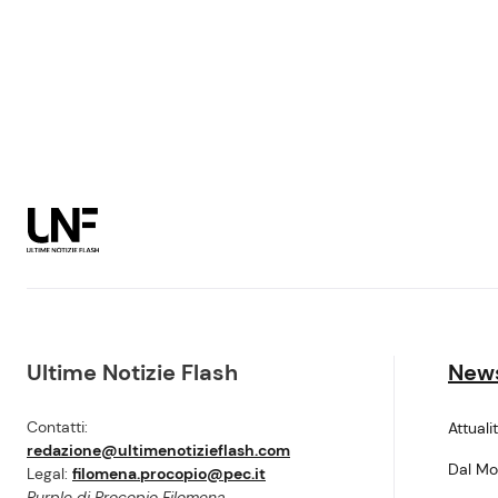
Ultime Notizie Flash
New
Contatti:
Attuali
redazione@ultimenotizieflash.com
Dal M
Legal:
filomena.procopio@pec.it
Purple di Procopio Filomena