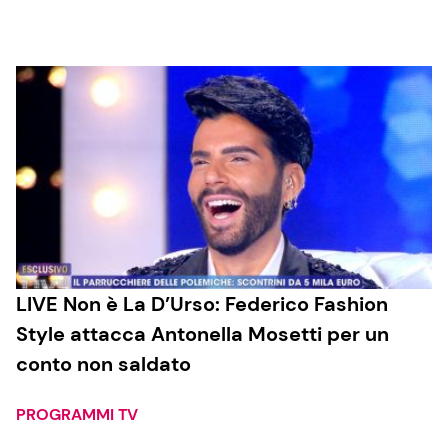
Cucina e Ricette
Consigli di Cucina
Dolci
Le Ricette in TV
Primi Piatti
LIVE Non è La D’Urso: Federico Fashion
Style attacca Antonella Mosetti per un
Ricette Facili e Veloci
conto non saldato
Ricette Feste
Ricette per Bambini
PROGRAMMI TV