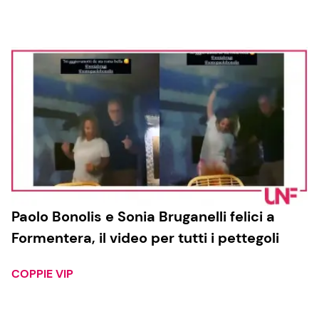
Cucina e Ricette
Consigli di Cucina
Dolci
Le Ricette in TV
Primi Piatti
Paolo Bonolis e Sonia Bruganelli felici a
Formentera, il video per tutti i pettegoli
Ricette Facili e Veloci
Ricette Feste
COPPIE VIP
Ricette per Bambini