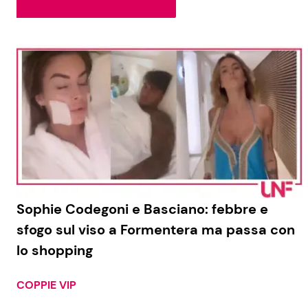
Soap Opera
Social News
Benessere
News dal mondo
Casa
Moda e Style
Mondo Mamma
News benessere
Sophie Codegoni e Basciano: febbre e
sfogo sul viso a Formentera ma passa con
Salute
lo shopping
Viaggi e Turismo
Festività
COPPIE VIP