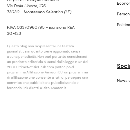
Econo
Via Della Libertà, 106
73030 - Montesano Salentino (LE)
Perso
Politic
P.IVA 03370960795 - iscrizione REA
307423
Questo blog non rappresenta una testata
giornalistica in quanto viene aggiornato senza
alcuna periodicità. Non puó pertanto considerarsi
un prodotto editoriale ai sensi della legge n.62 del
Soci
2001. UltimeNotizieFlash.com partecipa al
programma Affiliazione Amazon EU, un programma
di affiliazione che consente ai siti di percepire una
News 
commissione pubblicitaria pubblicizzando e
fornendo link diretti al sito Amazon.it.