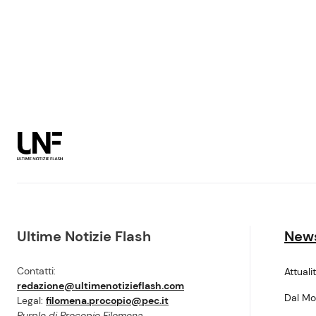
Ultime Notizie Flash
New
Contatti:
Attuali
redazione@ultimenotizieflash.com
Dal M
Legal:
filomena.procopio@pec.it
Purple di Procopio Filomena