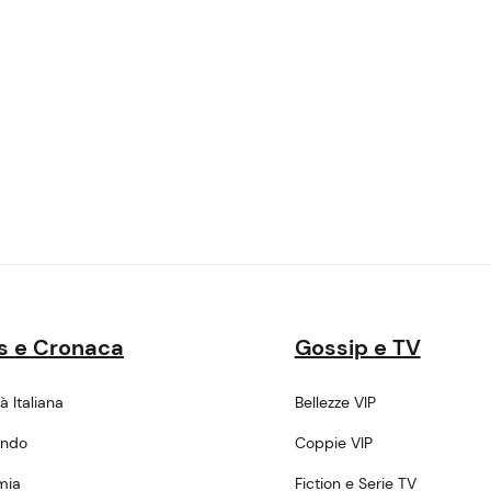
s e Cronaca
Gossip e TV
tà Italiana
Bellezze VIP
ondo
Coppie VIP
mia
Fiction e Serie TV