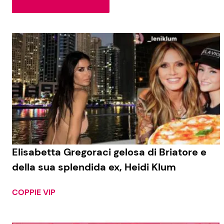
Soap Opera
Social News
Benessere
News dal mondo
Casa
Moda e Style
Mondo Mamma
News benessere
Elisabetta Gregoraci gelosa di Briatore e
della sua splendida ex, Heidi Klum
Salute
Viaggi e Turismo
COPPIE VIP
Festività