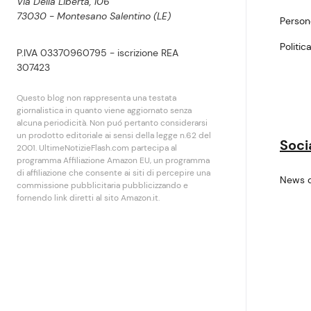
Via Della Libertà, 106
73030 - Montesano Salentino (LE)
Perso
Politic
P.IVA 03370960795 - iscrizione REA
307423
Questo blog non rappresenta una testata
giornalistica in quanto viene aggiornato senza
alcuna periodicità. Non puó pertanto considerarsi
un prodotto editoriale ai sensi della legge n.62 del
Soci
2001. UltimeNotizieFlash.com partecipa al
programma Affiliazione Amazon EU, un programma
di affiliazione che consente ai siti di percepire una
News 
commissione pubblicitaria pubblicizzando e
fornendo link diretti al sito Amazon.it.