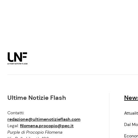
Ultime Notizie Flash
New
Contatti:
Attuali
redazione@ultimenotizieflash.com
Dal M
Legal:
filomena.procopio@pec.it
Purple di Procopio Filomena
Econo