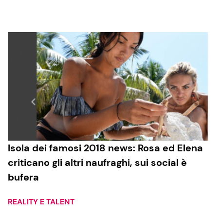
Cucina e Ricette
Consigli di Cucina
Dolci
Le Ricette in TV
Primi Piatti
Isola dei famosi 2018 news: Rosa ed Elena
criticano gli altri naufraghi, sui social è
Ricette Facili e Veloci
bufera
Ricette Feste
Ricette per Bambini
REALITY E TALENT