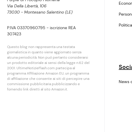
Econo
Via Della Libertà, 106
73030 - Montesano Salentino (LE)
Perso
Politic
P.IVA 03370960795 - iscrizione REA
307423
Questo blog non rappresenta una testata
giornalistica in quanto viene aggiornato senza
alcuna periodicità. Non puó pertanto considerarsi
un prodotto editoriale ai sensi della legge n.62 del
Soci
2001. UltimeNotizieFlash.com partecipa al
programma Affiliazione Amazon EU, un programma
di affiliazione che consente ai siti di percepire una
News 
commissione pubblicitaria pubblicizzando e
fornendo link diretti al sito Amazon.it.