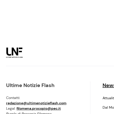
Ultime Notizie Flash
New
Contatti:
Attuali
redazione@ultimenotizieflash.com
Dal M
Legal:
filomena.procopio@pec.it
Purple di Procopio Filomena