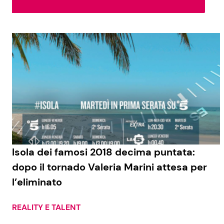
Soap Opera
Social News
Benessere
News dal mondo
Casa
Moda e Style
Mondo Mamma
News benessere
Isola dei famosi 2018 decima puntata:
dopo il tornado Valeria Marini attesa per
Salute
l’eliminato
Viaggi e Turismo
Festività
REALITY E TALENT