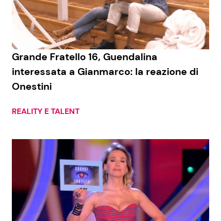
Economia
Fiction e Serie TV
Persone Scomparse
Programmi TV
Grande Fratello 16, Guendalina
Politica
Reality e Talent
interessata a Gianmarco: la reazione di
Onestini
Soap Opera
REALITY E TALENT
ShowBiz
Social News
News Cinema
News dal mondo
News Musica
News Spettacolo