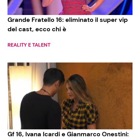
Benessere
Cucina e Ricette
Grande Fratello 16: eliminato il super vip
Casa
Consigli di Cucina
del cast, ecco chi è
Moda e Style
Dolci
REALITY E TALENT
Mondo Mamma
Le Ricette in TV
News benessere
Primi Piatti
Salute
Ricette Facili e Veloci
Viaggi e Turismo
Ricette Feste
Festività
Ricette per Bambini
Gf 16, Ivana Icardi e Gianmarco Onestini: