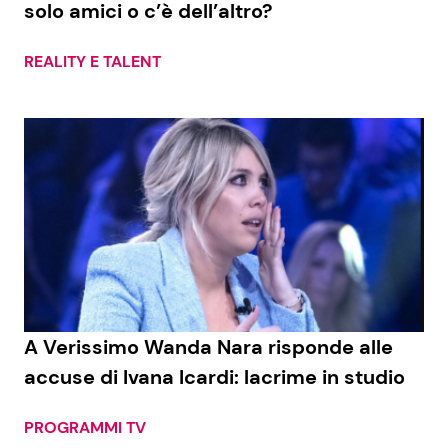
solo amici o c’è dell’altro?
REALITY E TALENT
Seguici
Info
Chi siamo
Disclaimer e Privacy
Redazione
Contattaci
A Verissimo Wanda Nara risponde alle
Pubblicità
accuse di Ivana Icardi: lacrime in studio
Privacy Policy
PROGRAMMI TV