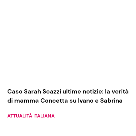
Economia
Fiction e Serie TV
Persone Scomparse
Programmi TV
Politica
Reality e Talent
Soap Opera
ShowBiz
Social News
Caso Sarah Scazzi ultime notizie: la verità
News Cinema
News dal mondo
di mamma Concetta su Ivano e Sabrina
News Musica
ATTUALITÀ ITALIANA
News Spettacolo