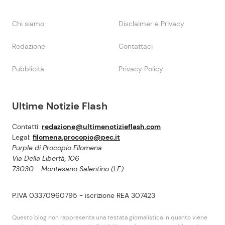
Chi siamo
Disclaimer e Privacy
Redazione
Contattaci
Pubblicità
Privacy Policy
Ultime Notizie Flash
Contatti:
redazione@ultimenotizieflash.com
Legal:
filomena.procopio@pec.it
Purple di Procopio Filomena
Via Della Libertà, 106
73030 - Montesano Salentino (LE)
P.IVA 03370960795 - iscrizione REA 307423
Questo blog non rappresenta una testata giornalistica in quanto viene