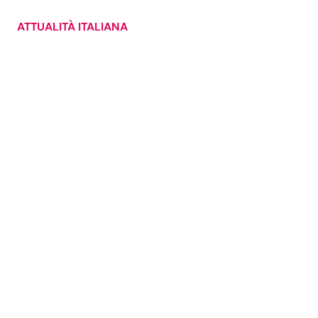
ATTUALITÀ ITALIANA
Seguici
Info
Chi siamo
Disclaimer e Privacy
Redazione
Contattaci
Pubblicità
Privacy Policy