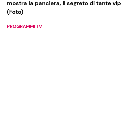
mostra la panciera, il segreto di tante vip
(Foto)
Seguici
PROGRAMMI TV
Info
Chi siamo
Disclaimer e Privacy
Redazione
Contattaci
Pubblicità
Privacy Policy