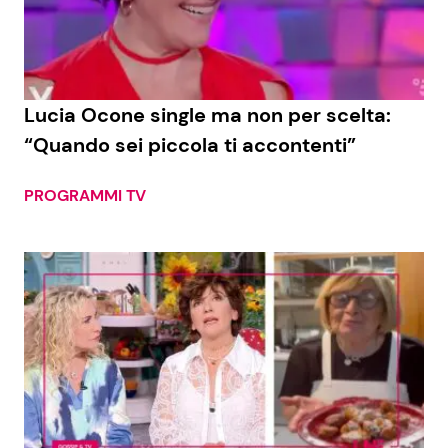
Economia
Fiction e Serie TV
Persone Scomparse
Programmi TV
Lucia Ocone single ma non per scelta:
Politica
Reality e Talent
“Quando sei piccola ti accontenti”
Soap Opera
PROGRAMMI TV
ShowBiz
Social News
News Cinema
News dal mondo
News Musica
News Spettacolo