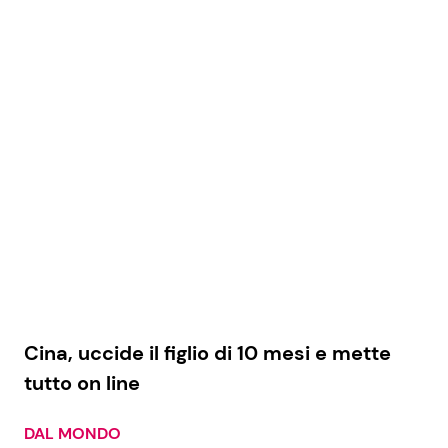
Seguici
Info
Chi siamo
Disclaimer e Privacy
Redazione
Contattaci
Cina, uccide il figlio di 10 mesi e mette
Pubblicità
tutto on line
Privacy Policy
DAL MONDO