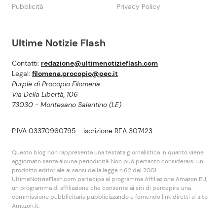
Pubblicità
Privacy Policy
Ultime Notizie Flash
Contatti:
redazione@ultimenotizieflash.com
Legal:
filomena.procopio@pec.it
Purple di Procopio Filomena
Via Della Libertà, 106
73030 - Montesano Salentino (LE)
P.IVA 03370960795 - iscrizione REA 307423
Questo blog non rappresenta una testata giornalistica in quanto viene
aggiornato senza alcuna periodicità. Non puó pertanto considerarsi un
prodotto editoriale ai sensi della legge n.62 del 2001.
UltimeNotizieFlash.com partecipa al programma Affiliazione Amazon EU,
un programma di affiliazione che consente ai siti di percepire una
commissione pubblicitaria pubblicizzando e fornendo link diretti al sito
Amazon.it.