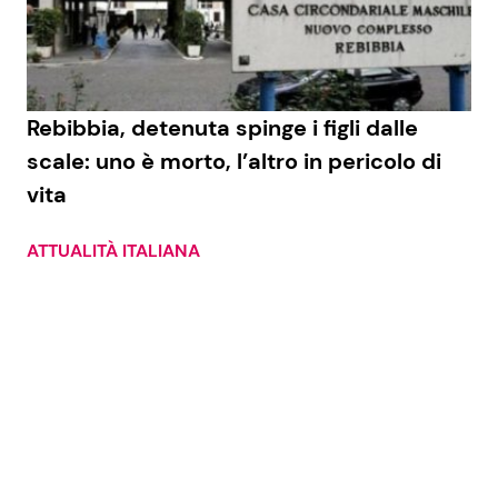
Economia
Fiction e Serie TV
Persone Scomparse
Programmi TV
Rebibbia, detenuta spinge i figli dalle
Politica
Reality e Talent
scale: uno è morto, l’altro in pericolo di
vita
Soap Opera
ATTUALITÀ ITALIANA
ShowBiz
Social News
News Cinema
News dal mondo
News Musica
News Spettacolo