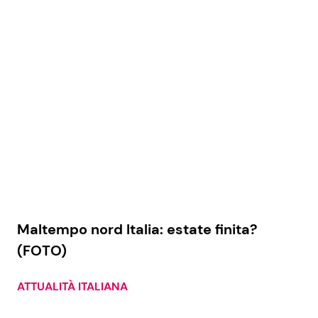
Seguici
Info
Chi siamo
Disclaimer e Privacy
Redazione
Maltempo nord Italia: estate finita?
Contattaci
(FOTO)
Pubblicità
ATTUALITÀ ITALIANA
Privacy Policy