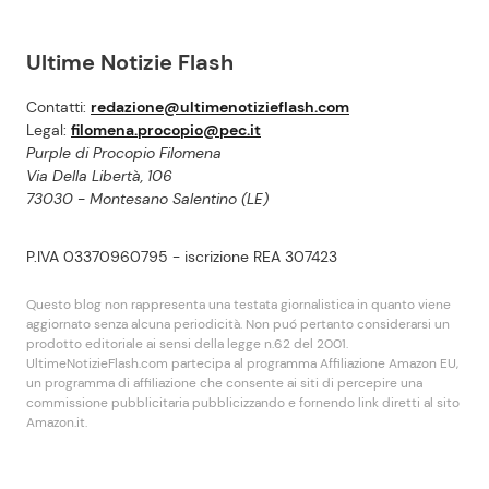
Ultime Notizie Flash
Contatti:
redazione@ultimenotizieflash.com
Legal:
filomena.procopio@pec.it
Purple di Procopio Filomena
Via Della Libertà, 106
73030 - Montesano Salentino (LE)
P.IVA 03370960795 - iscrizione REA 307423
Questo blog non rappresenta una testata giornalistica in quanto viene
aggiornato senza alcuna periodicità. Non puó pertanto considerarsi un
prodotto editoriale ai sensi della legge n.62 del 2001.
UltimeNotizieFlash.com partecipa al programma Affiliazione Amazon EU,
un programma di affiliazione che consente ai siti di percepire una
commissione pubblicitaria pubblicizzando e fornendo link diretti al sito
Amazon.it.