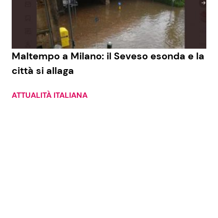
Economia
Fiction e Serie TV
Persone Scomparse
Programmi TV
Maltempo a Milano: il Seveso esonda e la
Politica
Reality e Talent
città si allaga
Soap Opera
ATTUALITÀ ITALIANA
ShowBiz
Social News
News Cinema
News dal mondo
News Musica
News Spettacolo