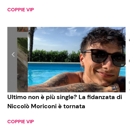
COPPIE VIP
Seguici
Info
Chi siamo
Disclaimer e Privacy
Redazione
Ultimo non è più single? La fidanzata di
Contattaci
Niccolò Moriconi è tornata
Pubblicità
COPPIE VIP
Privacy Policy