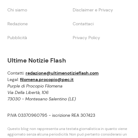
Chi siamo
Disclaimer e Privacy
Redazione
Contattaci
Pubblicità
Privacy Policy
Ultime Notizie Flash
Contatti:
redazione@ultimenotizieflash.com
Legal:
filomena.procopio@pec.it
Purple di Procopio Filomena
Via Della Libertà, 106
73030 - Montesano Salentino (LE)
P.IVA 03370960795 - iscrizione REA 307423
Questo blog non rappresenta una testata giornalistica in quanto viene
aggiornato senza alcuna periodicità. Non puó pertanto considerarsi un