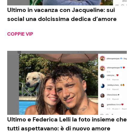
Ultimo in vacanza con Jacqueline: sui
Benessere
Cucina e Ricette
social una dolcissima dedica d’amore
Casa
Consigli di Cucina
COPPIE VIP
Moda e Style
Dolci
Mondo Mamma
Le Ricette in TV
News benessere
Primi Piatti
Salute
Ricette Facili e Veloci
Viaggi e Turismo
Ricette Feste
Ultimo e Federica Lelli la foto insieme che
Festività
Ricette per Bambini
tutti aspettavano: è di nuovo amore