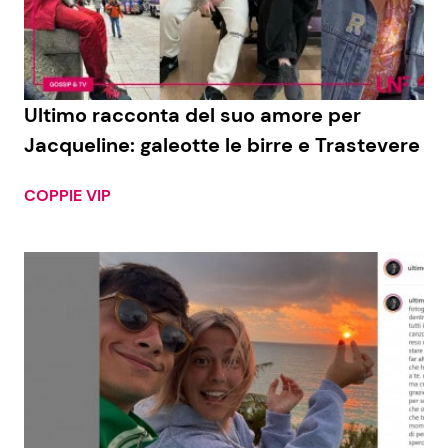
Economia
Fiction e Serie TV
Persone Scomparse
Programmi TV
Ultimo racconta del suo amore per
Politica
Reality e Talent
Jacqueline: galeotte le birre e Trastevere
Soap Opera
COPPIE VIP
ShowBiz
Social News
News Cinema
News dal mondo
News Musica
News Spettacolo