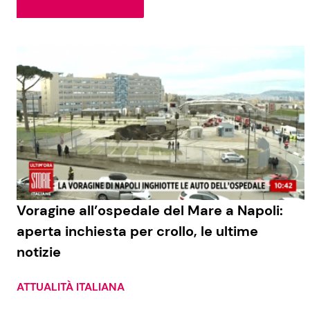
Soap Opera
Social News
Benessere
News dal mondo
Casa
Moda e Style
Mondo Mamma
News benessere
Voragine all’ospedale del Mare a Napoli:
aperta inchiesta per crollo, le ultime
Salute
notizie
Viaggi e Turismo
Festività
ATTUALITÀ ITALIANA