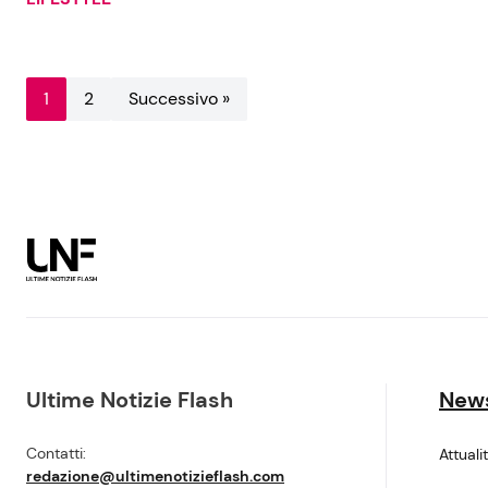
1
2
Successivo »
Ultime Notizie Flash
New
Contatti:
Attuali
redazione@ultimenotizieflash.com