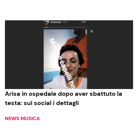
Cucina e Ricette
Consigli di Cucina
Dolci
Le Ricette in TV
Primi Piatti
Arisa in ospedale dopo aver sbattuto la
testa: sui social i dettagli
Ricette Facili e Veloci
Ricette Feste
NEWS MUSICA
Ricette per Bambini