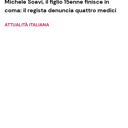
Michele Soavi, il figlio 15enne finisce in
coma: il regista denuncia quattro medici
ATTUALITÀ ITALIANA