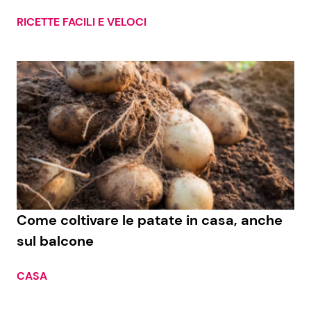
RICETTE FACILI E VELOCI
Seguici
Info
Chi siamo
Disclaimer e Privacy
Redazione
Come coltivare le patate in casa, anche
Contattaci
sul balcone
Pubblicità
CASA
Privacy Policy