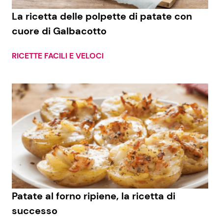
La ricetta delle polpette di patate con
Benessere
Cucina e Ricette
cuore di Galbacotto
Casa
Consigli di Cucina
RICETTE FACILI E VELOCI
Moda e Style
Dolci
Mondo Mamma
Le Ricette in TV
News benessere
Primi Piatti
Salute
Ricette Facili e Veloci
Viaggi e Turismo
Ricette Feste
Patate al forno ripiene, la ricetta di
Festività
Ricette per Bambini
successo