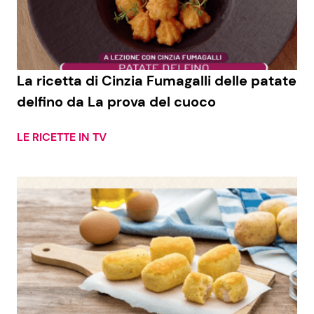
Economia
Fiction e Serie TV
Persone Scomparse
Programmi TV
La ricetta di Cinzia Fumagalli delle patate
Politica
Reality e Talent
delfino da La prova del cuoco
Soap Opera
LE RICETTE IN TV
ShowBiz
Social News
News Cinema
News dal mondo
News Musica
News Spettacolo