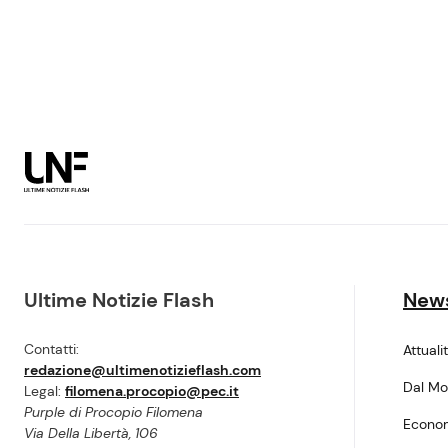
Ultime Notizie Flash
New
Contatti:
Attuali
redazione@ultimenotizieflash.com
Dal M
Legal:
filomena.procopio@pec.it
Purple di Procopio Filomena
Econo
Via Della Libertà, 106