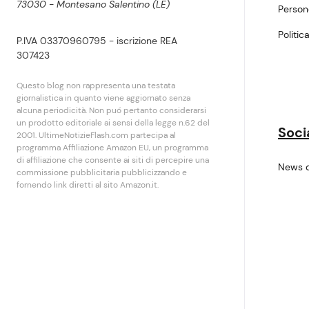
73030 - Montesano Salentino (LE)
Perso
Politic
P.IVA 03370960795 - iscrizione REA
307423
Questo blog non rappresenta una testata
giornalistica in quanto viene aggiornato senza
alcuna periodicità. Non puó pertanto considerarsi
un prodotto editoriale ai sensi della legge n.62 del
Soci
2001. UltimeNotizieFlash.com partecipa al
programma Affiliazione Amazon EU, un programma
di affiliazione che consente ai siti di percepire una
News 
commissione pubblicitaria pubblicizzando e
fornendo link diretti al sito Amazon.it.