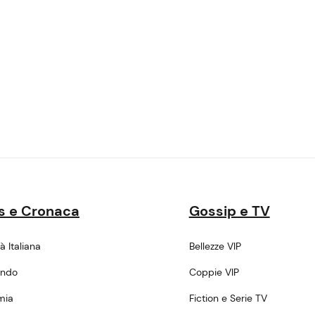
s e Cronaca
Gossip e TV
tà Italiana
Bellezze VIP
ondo
Coppie VIP
mia
Fiction e Serie TV