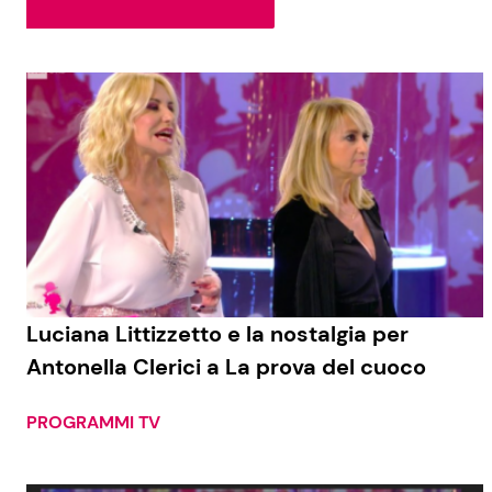
Soap Opera
Social News
Benessere
News dal mondo
Casa
Moda e Style
Mondo Mamma
News benessere
Luciana Littizzetto e la nostalgia per
Antonella Clerici a La prova del cuoco
Salute
Viaggi e Turismo
PROGRAMMI TV
Festività