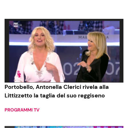
Cucina e Ricette
Consigli di Cucina
Dolci
Le Ricette in TV
Primi Piatti
Portobello, Antonella Clerici rivela alla
Littizzetto la taglia del suo reggiseno
Ricette Facili e Veloci
Ricette Feste
PROGRAMMI TV
Ricette per Bambini