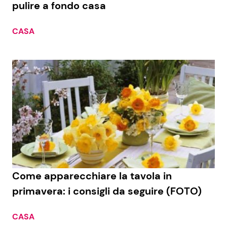
pulire a fondo casa
CASA
Seguici
Info
Chi siamo
Disclaimer e Privacy
Redazione
Contattaci
Come apparecchiare la tavola in
Pubblicità
primavera: i consigli da seguire (FOTO)
Privacy Policy
CASA