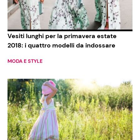
Economia
Fiction e Serie TV
Persone Scomparse
Programmi TV
Vesiti lunghi per la primavera estate
Politica
Reality e Talent
2018: i quattro modelli da indossare
Soap Opera
MODA E STYLE
ShowBiz
Social News
News Cinema
News dal mondo
News Musica
News Spettacolo