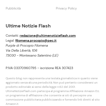
Pubblicità
Privacy Policy
Ultime Notizie Flash
Contatti:
redazione@ultimenotizieflash.com
Legal:
filomena.procopio@pec.it
Purple di Procopio Filomena
Via Della Libertà, 106
73030 - Montesano Salentino (LE)
P.IVA 03370960795 - iscrizione REA 307423
Questo blog non rappresenta una testata giornalistica in quanto viene
aggiornato senza alcuna periodicità. Non puó pertanto considerarsi un
prodotto editoriale ai sensi della legge n.62 del 2001.
UltimeNotizieFlash.com partecipa al programma Affiliazione Amazon EU,
un programma di affiliazione che consente ai siti di percepire una
commissione pubblicitaria pubblicizzando e fornendo link diretti al sito
Amazon.it.