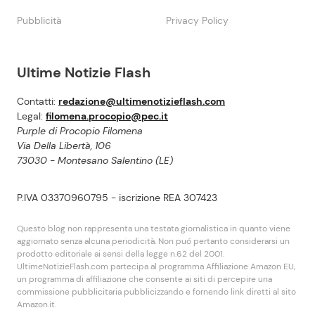
Pubblicità
Privacy Policy
Ultime Notizie Flash
Contatti:
redazione@ultimenotizieflash.com
Legal:
filomena.procopio@pec.it
Purple di Procopio Filomena
Via Della Libertà, 106
73030 - Montesano Salentino (LE)
P.IVA 03370960795 - iscrizione REA 307423
Questo blog non rappresenta una testata giornalistica in quanto viene
aggiornato senza alcuna periodicità. Non puó pertanto considerarsi un
prodotto editoriale ai sensi della legge n.62 del 2001.
UltimeNotizieFlash.com partecipa al programma Affiliazione Amazon EU,
un programma di affiliazione che consente ai siti di percepire una
commissione pubblicitaria pubblicizzando e fornendo link diretti al sito
Amazon.it.