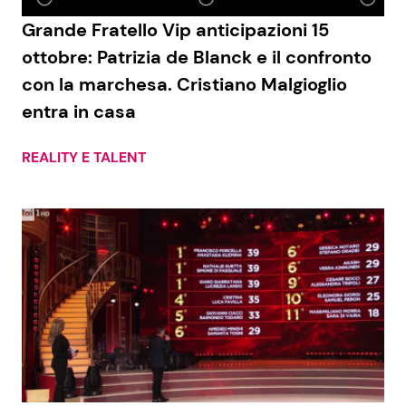
Grande Fratello Vip anticipazioni 15
Benessere
Cucina e Ricette
ottobre: Patrizia de Blanck e il confronto
Casa
Consigli di Cucina
con la marchesa. Cristiano Malgioglio
entra in casa
Moda e Style
Dolci
REALITY E TALENT
Mondo Mamma
Le Ricette in TV
News benessere
Primi Piatti
Salute
Ricette Facili e Veloci
Viaggi e Turismo
Ricette Feste
Festività
Ricette per Bambini