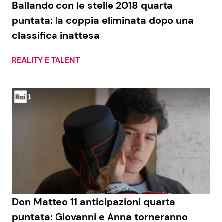
Ballando con le stelle 2018 quarta
puntata: la coppia eliminata dopo una
classifica inattesa
Seguici
REALITY E TALENT
Info
Chi siamo
Disclaimer e Privacy
Redazione
Contattaci
Pubblicità
Don Matteo 11 anticipazioni quarta
Privacy Policy
puntata: Giovanni e Anna torneranno