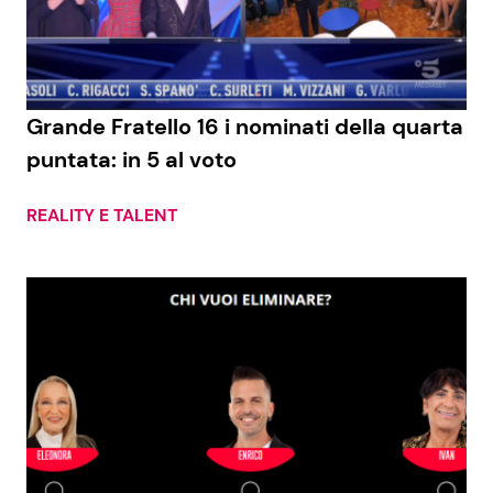
Economia
Fiction e Serie TV
Persone Scomparse
Programmi TV
Grande Fratello 16 i nominati della quarta
Politica
Reality e Talent
puntata: in 5 al voto
Soap Opera
REALITY E TALENT
ShowBiz
Social News
News Cinema
News dal mondo
News Musica
News Spettacolo