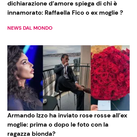
dichiarazione d’amore spiega di chi è
innamorato: Raffaella Fico o ex moglie ?
Seguici
NEWS DAL MONDO
Info
Chi siamo
Disclaimer e Privacy
Redazione
Contattaci
Pubblicità
Armando Izzo ha inviato rose rosse all’ex
moglie: prima o dopo le foto con la
Privacy Policy
ragazza bionda?