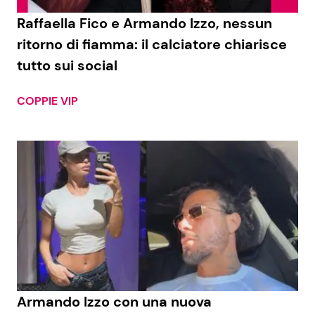
Raffaella Fico e Armando Izzo, nessun
Benessere
Cucina e Ricette
ritorno di fiamma: il calciatore chiarisce
Casa
Consigli di Cucina
tutto sui social
Moda e Style
Dolci
COPPIE VIP
Mondo Mamma
Le Ricette in TV
News benessere
Primi Piatti
Salute
Ricette Facili e Veloci
Viaggi e Turismo
Ricette Feste
Festività
Ricette per Bambini
Armando Izzo con una nuova