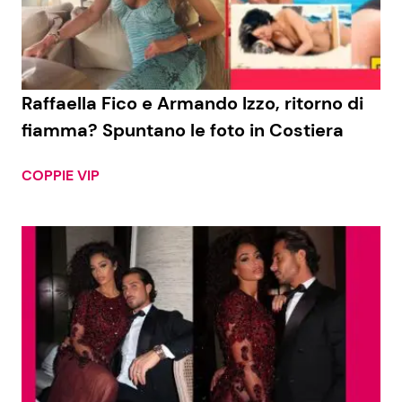
Economia
Fiction e Serie TV
Persone Scomparse
Programmi TV
Raffaella Fico e Armando Izzo, ritorno di
Politica
Reality e Talent
fiamma? Spuntano le foto in Costiera
Soap Opera
COPPIE VIP
ShowBiz
Social News
News Cinema
News dal mondo
News Musica
News Spettacolo