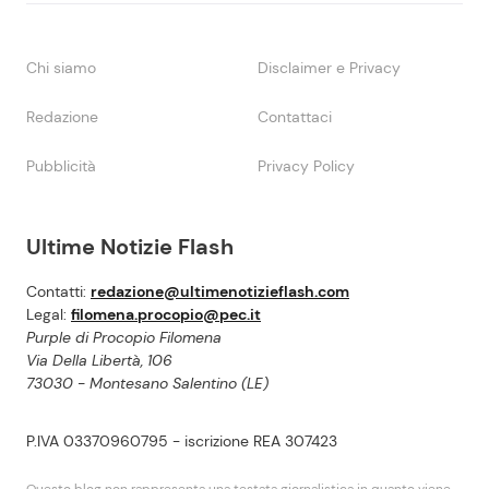
Chi siamo
Disclaimer e Privacy
Redazione
Contattaci
Pubblicità
Privacy Policy
Ultime Notizie Flash
Contatti:
redazione@ultimenotizieflash.com
Legal:
filomena.procopio@pec.it
Purple di Procopio Filomena
Via Della Libertà, 106
73030 - Montesano Salentino (LE)
P.IVA 03370960795 - iscrizione REA 307423
Questo blog non rappresenta una testata giornalistica in quanto viene