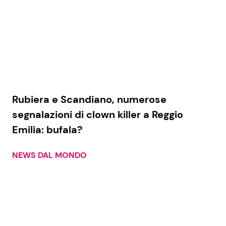
Seguici
Info
Rubiera e Scandiano, numerose
segnalazioni di clown killer a Reggio
Chi siamo
Emilia: bufala?
Disclaimer e Privacy
Redazione
NEWS DAL MONDO
Contattaci
Pubblicità
Privacy Policy