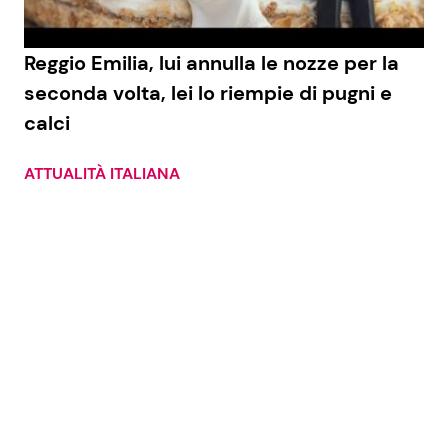
Benessere
Cucina e Ricette
Reggio Emilia, lui annulla le nozze per la
Casa
Consigli di Cucina
seconda volta, lei lo riempie di pugni e
calci
Moda e Style
Dolci
ATTUALITÀ ITALIANA
Mondo Mamma
Le Ricette in TV
News benessere
Primi Piatti
Salute
Ricette Facili e Veloci
Viaggi e Turismo
Ricette Feste
Festività
Ricette per Bambini