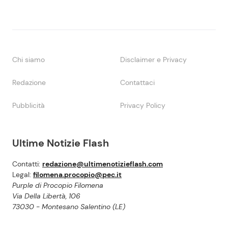
Chi siamo
Disclaimer e Privacy
Redazione
Contattaci
Pubblicità
Privacy Policy
Ultime Notizie Flash
Contatti:
redazione@ultimenotizieflash.com
Legal:
filomena.procopio@pec.it
Purple di Procopio Filomena
Via Della Libertà, 106
73030 - Montesano Salentino (LE)