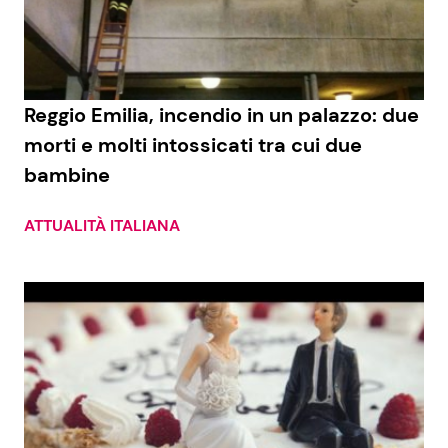
Economia
Fiction e Serie TV
Persone Scomparse
Programmi TV
Reggio Emilia, incendio in un palazzo: due
Politica
Reality e Talent
morti e molti intossicati tra cui due
bambine
Soap Opera
ATTUALITÀ ITALIANA
ShowBiz
Social News
News Cinema
News dal mondo
News Musica
News Spettacolo