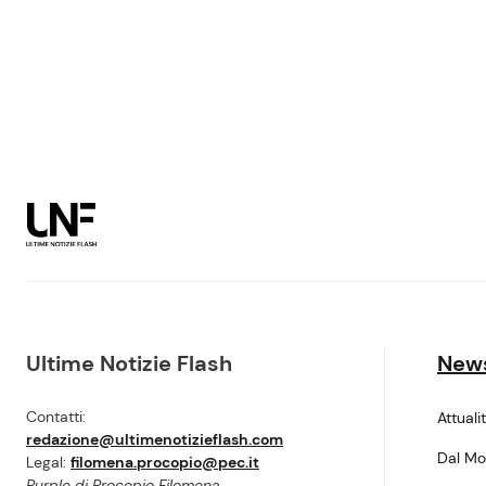
Ultime Notizie Flash
New
Contatti:
Attuali
redazione@ultimenotizieflash.com
Dal M
Legal:
filomena.procopio@pec.it
Purple di Procopio Filomena