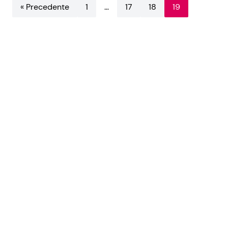
« Precedente
1
…
17
18
19