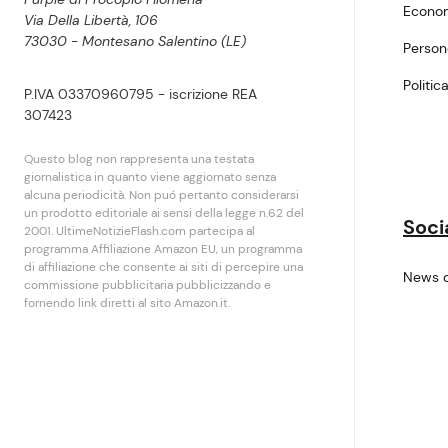
Econo
Via Della Libertà, 106
73030 - Montesano Salentino (LE)
Perso
Politic
P.IVA 03370960795 - iscrizione REA
307423
Questo blog non rappresenta una testata
giornalistica in quanto viene aggiornato senza
alcuna periodicità. Non puó pertanto considerarsi
un prodotto editoriale ai sensi della legge n.62 del
Soci
2001. UltimeNotizieFlash.com partecipa al
programma Affiliazione Amazon EU, un programma
di affiliazione che consente ai siti di percepire una
News 
commissione pubblicitaria pubblicizzando e
fornendo link diretti al sito Amazon.it.