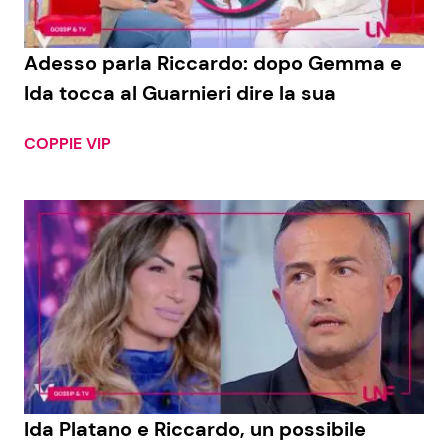
Benessere
Cucina e Ricette
Adesso parla Riccardo: dopo Gemma e
Casa
Consigli di Cucina
Ida tocca al Guarnieri dire la sua
Moda e Style
Dolci
COPPIE VIP
Mondo Mamma
Le Ricette in TV
News benessere
Primi Piatti
Salute
Ricette Facili e Veloci
Viaggi e Turismo
Ricette Feste
Festività
Ricette per Bambini
Ida Platano e Riccardo, un possibile