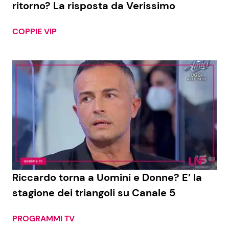
ritorno? La risposta da Verissimo
COPPIE VIP
Seguici
Info
Chi siamo
Disclaimer e Privacy
Redazione
Contattaci
Riccardo torna a Uomini e Donne? E’ la
Pubblicità
stagione dei triangoli su Canale 5
Privacy Policy
PROGRAMMI TV