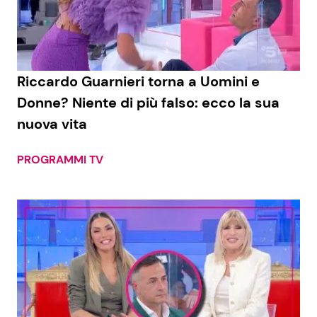
Economia
Fiction e Serie TV
Persone Scomparse
Programmi TV
Riccardo Guarnieri torna a Uomini e
Politica
Reality e Talent
Donne? Niente di più falso: ecco la sua
nuova vita
Soap Opera
PROGRAMMI TV
ShowBiz
Social News
News Cinema
News dal mondo
News Musica
News Spettacolo