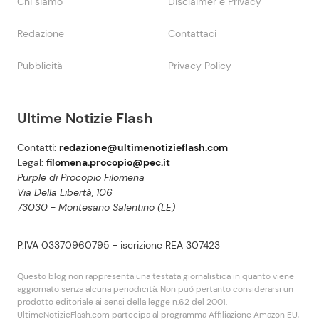
Chi siamo
Disclaimer e Privacy
Redazione
Contattaci
Pubblicità
Privacy Policy
Ultime Notizie Flash
Contatti:
redazione@ultimenotizieflash.com
Legal:
filomena.procopio@pec.it
Purple di Procopio Filomena
Via Della Libertà, 106
73030 - Montesano Salentino (LE)
P.IVA 03370960795 - iscrizione REA 307423
Questo blog non rappresenta una testata giornalistica in quanto viene
aggiornato senza alcuna periodicità. Non puó pertanto considerarsi un
prodotto editoriale ai sensi della legge n.62 del 2001.
UltimeNotizieFlash.com partecipa al programma Affiliazione Amazon EU,