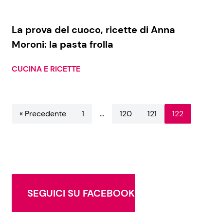
Benessere
Cucina e Ricette
La prova del cuoco, ricette di Anna
Casa
Consigli di Cucina
Moroni: la pasta frolla
Moda e Style
Dolci
CUCINA E RICETTE
Mondo Mamma
Le Ricette in TV
« Precedente
1
…
120
121
122
News benessere
Primi Piatti
Salute
Ricette Facili e Veloci
Viaggi e Turismo
Ricette Feste
SEGUICI SU FACEBOOK
Festività
Ricette per Bambini