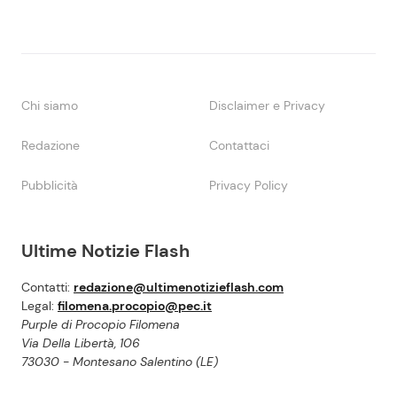
Chi siamo
Disclaimer e Privacy
Redazione
Contattaci
Pubblicità
Privacy Policy
Ultime Notizie Flash
Contatti:
redazione@ultimenotizieflash.com
Legal:
filomena.procopio@pec.it
Purple di Procopio Filomena
Via Della Libertà, 106
73030 - Montesano Salentino (LE)