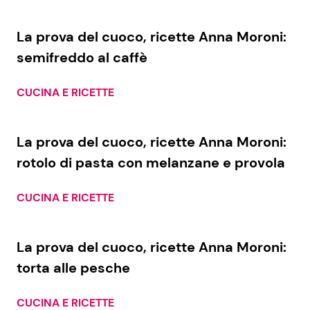
Economia
Fiction e Serie TV
La prova del cuoco, ricette Anna Moroni:
Persone Scomparse
Programmi TV
semifreddo al caffè
Politica
Reality e Talent
CUCINA E RICETTE
Soap Opera
La prova del cuoco, ricette Anna Moroni:
rotolo di pasta con melanzane e provola
ShowBiz
Social News
CUCINA E RICETTE
News Cinema
News dal mondo
La prova del cuoco, ricette Anna Moroni:
News Musica
torta alle pesche
News Spettacolo
CUCINA E RICETTE