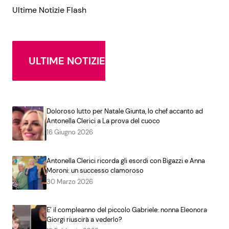
Ultime Notizie Flash
Seguici
ULTIME NOTIZIE
Info
Doloroso lutto per Natale Giunta, lo chef accanto ad
Chi siamo
Antonella Clerici a La prova del cuoco
16 Giugno 2026
Disclaimer e Privacy
Redazione
Antonella Clerici ricorda gli esordi con Bigazzi e Anna
Contattaci
Moroni: un successo clamoroso
30 Marzo 2026
Pubblicità
Privacy Policy
E’ il compleanno del piccolo Gabriele: nonna Eleonora
Giorgi riuscirà a vederlo?