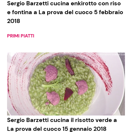
Sergio Barzetti cucina enkirotto con riso
e fontina a La prova del cuoco 5 febbraio
2018
Seguici
PRIMI PIATTI
Info
Chi siamo
Disclaimer e Privacy
Redazione
Contattaci
Pubblicità
Sergio Barzetti cucina il risotto verde a
Privacy Policy
La prova del cuoco 15 gennaio 2018