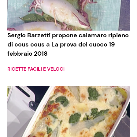
Economia
Fiction e Serie TV
Persone Scomparse
Programmi TV
Sergio Barzetti propone calamaro ripieno
Politica
Reality e Talent
di cous cous a La prova del cuoco 19
febbraio 2018
Soap Opera
RICETTE FACILI E VELOCI
ShowBiz
Social News
News Cinema
News dal mondo
News Musica
News Spettacolo