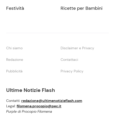
Festività
Ricette per Bambini
Chi siamo
Disclaimer e Privacy
Redazione
Contattaci
Pubblicità
Privacy Policy
Ultime Notizie Flash
Contatti:
redazione@ultimenotizieflash.com
Legal:
filomena.procopio@pec.it
Purple di Procopio Filomena