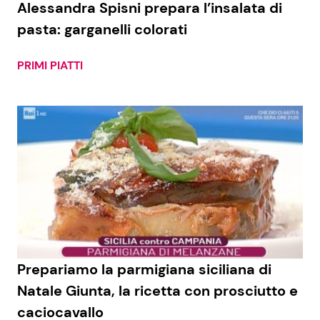
Alessandra Spisni prepara l’insalata di
pasta: garganelli colorati
Seguici
PRIMI PIATTI
Info
Chi siamo
Disclaimer e Privacy
Redazione
Contattaci
Pubblicità
Prepariamo la parmigiana siciliana di
Natale Giunta, la ricetta con prosciutto e
Privacy Policy
caciocavallo