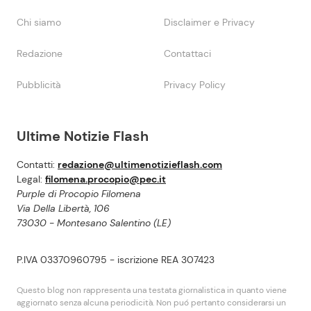
Chi siamo
Disclaimer e Privacy
Redazione
Contattaci
Pubblicità
Privacy Policy
Ultime Notizie Flash
Contatti:
redazione@ultimenotizieflash.com
Legal:
filomena.procopio@pec.it
Purple di Procopio Filomena
Via Della Libertà, 106
73030 - Montesano Salentino (LE)
P.IVA 03370960795 - iscrizione REA 307423
Questo blog non rappresenta una testata giornalistica in quanto viene
aggiornato senza alcuna periodicità. Non puó pertanto considerarsi un