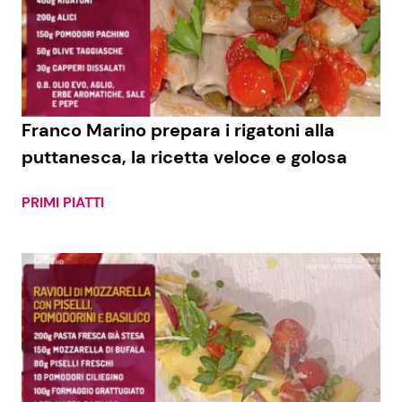
Economia
Fiction e Serie TV
Persone Scomparse
Programmi TV
Politica
Reality e Talent
Franco Marino prepara i rigatoni alla
puttanesca, la ricetta veloce e golosa
Soap Opera
PRIMI PIATTI
ShowBiz
Social News
News Cinema
News dal mondo
News Musica
News Spettacolo