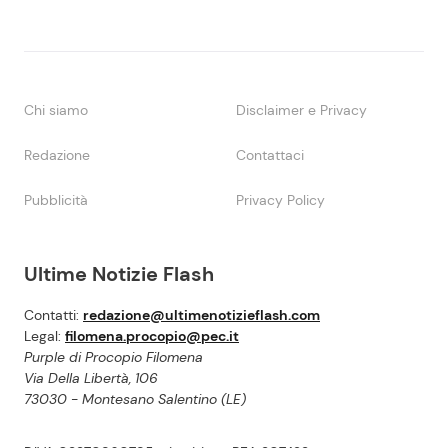
Chi siamo
Disclaimer e Privacy
Redazione
Contattaci
Pubblicità
Privacy Policy
Ultime Notizie Flash
Contatti:
redazione@ultimenotizieflash.com
Legal:
filomena.procopio@pec.it
Purple di Procopio Filomena
Via Della Libertà, 106
73030 - Montesano Salentino (LE)