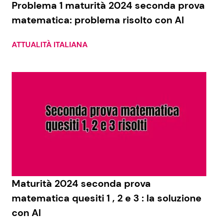
Problema 1 maturità 2024 seconda prova
matematica: problema risolto con AI
Seguici
ATTUALITÀ ITALIANA
Info
Chi siamo
Disclaimer e Privacy
Redazione
Contattaci
Pubblicità
Maturità 2024 seconda prova
matematica quesiti 1 , 2 e 3 : la soluzione
Privacy Policy
con AI