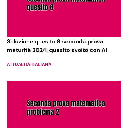
Economia
Fiction e Serie TV
Persone Scomparse
Programmi TV
Politica
Reality e Talent
Soluzione quesito 8 seconda prova
maturità 2024: quesito svolto con AI
Soap Opera
ATTUALITÀ ITALIANA
ShowBiz
Social News
News Cinema
News dal mondo
News Musica
News Spettacolo