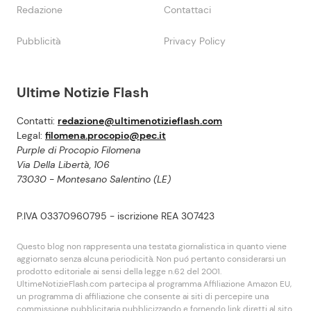
Redazione
Contattaci
Pubblicità
Privacy Policy
Ultime Notizie Flash
Contatti:
redazione@ultimenotizieflash.com
Legal:
filomena.procopio@pec.it
Purple di Procopio Filomena
Via Della Libertà, 106
73030 - Montesano Salentino (LE)
P.IVA 03370960795 - iscrizione REA 307423
Questo blog non rappresenta una testata giornalistica in quanto viene
aggiornato senza alcuna periodicità. Non puó pertanto considerarsi un
prodotto editoriale ai sensi della legge n.62 del 2001.
UltimeNotizieFlash.com partecipa al programma Affiliazione Amazon EU,
un programma di affiliazione che consente ai siti di percepire una
commissione pubblicitaria pubblicizzando e fornendo link diretti al sito