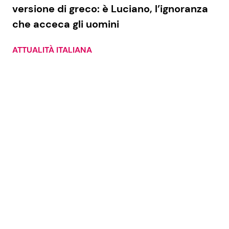
versione di greco: è Luciano, l’ignoranza
che acceca gli uomini
Seguici
ATTUALITÀ ITALIANA
Info
Chi siamo
Disclaimer e Privacy
Redazione
Contattaci
Pubblicità
Privacy Policy