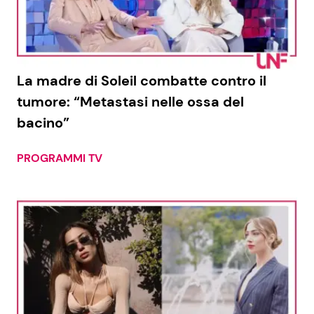
Economia
Fiction e Serie TV
Persone Scomparse
Programmi TV
La madre di Soleil combatte contro il
Politica
Reality e Talent
tumore: “Metastasi nelle ossa del
bacino”
Soap Opera
PROGRAMMI TV
ShowBiz
Social News
News Cinema
News dal mondo
News Musica
News Spettacolo