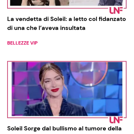
Benessere
Cucina e Ricette
La vendetta di Soleil: a letto col fidanzato
Casa
Consigli di Cucina
di una che l’aveva insultata
Moda e Style
Dolci
BELLEZZE VIP
Mondo Mamma
Le Ricette in TV
News benessere
Primi Piatti
Salute
Ricette Facili e Veloci
Viaggi e Turismo
Ricette Feste
Festività
Ricette per Bambini
Soleil Sorge dal bullismo al tumore della