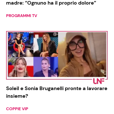
madre: “Ognuno ha il proprio dolore”
PROGRAMMI TV
Seguici
Info
Chi siamo
Disclaimer e Privacy
Redazione
Contattaci
Soleil e Sonia Bruganelli pronte a lavorare
Pubblicità
insieme?
Privacy Policy
COPPIE VIP