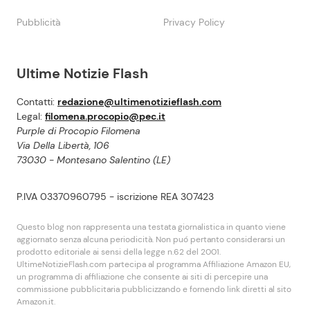
Pubblicità
Privacy Policy
Ultime Notizie Flash
Contatti:
redazione@ultimenotizieflash.com
Legal:
filomena.procopio@pec.it
Purple di Procopio Filomena
Via Della Libertà, 106
73030 - Montesano Salentino (LE)
P.IVA 03370960795 - iscrizione REA 307423
Questo blog non rappresenta una testata giornalistica in quanto viene
aggiornato senza alcuna periodicità. Non puó pertanto considerarsi un
prodotto editoriale ai sensi della legge n.62 del 2001.
UltimeNotizieFlash.com partecipa al programma Affiliazione Amazon EU,
un programma di affiliazione che consente ai siti di percepire una
commissione pubblicitaria pubblicizzando e fornendo link diretti al sito
Amazon.it.