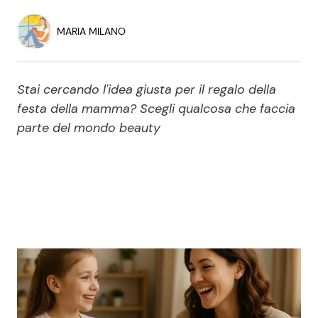
Economia
Fiction e Serie TV
MARIA MILANO
Persone Scomparse
Programmi TV
Stai cercando l'idea giusta per il regalo della
Politica
Reality e Talent
festa della mamma? Scegli qualcosa che faccia
parte del mondo beauty
Soap Opera
ShowBiz
Social News
News Cinema
News dal mondo
News Musica
News Spettacolo