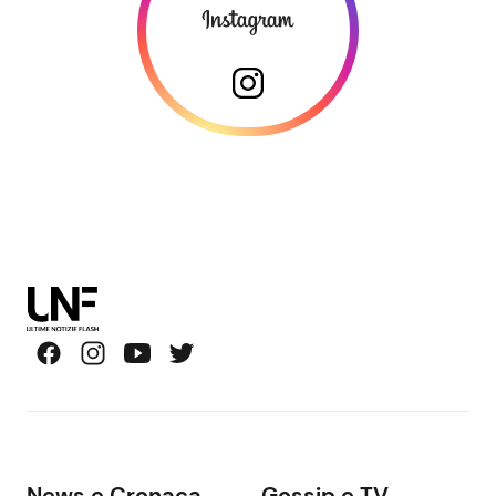
News e Cronaca
Gossip e TV