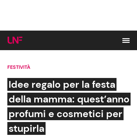
Vai al contenuto
FESTIVITÀ
Cerca:
Idee regalo per la festa
News e Cronaca
Gossip e TV
della mamma: quest’anno
Attualità Italiana
Bellezze VIP
profumi e cosmetici per
Dal Mondo
Coppie VIP
stupirla