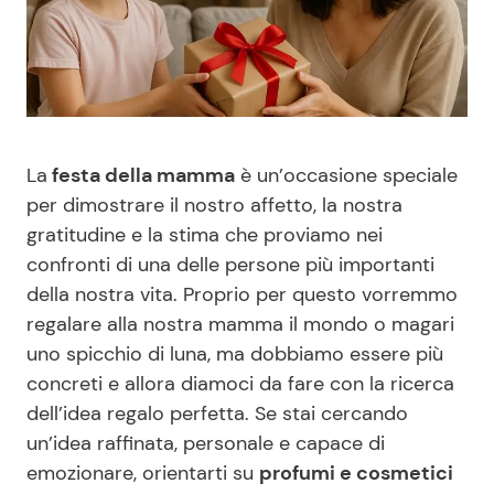
Benessere
Cucina e Ricette
Casa
Consigli di Cucina
Moda e Style
Dolci
La
festa della mamma
è un’occasione speciale
per dimostrare il nostro affetto, la nostra
Mondo Mamma
Le Ricette in TV
gratitudine e la stima che proviamo nei
confronti di una delle persone più importanti
News benessere
Primi Piatti
della nostra vita. Proprio per questo vorremmo
regalare alla nostra mamma il mondo o magari
Salute
Ricette Facili e Veloci
uno spicchio di luna, ma dobbiamo essere più
concreti e allora diamoci da fare con la ricerca
Viaggi e Turismo
Ricette Feste
dell’idea regalo perfetta. Se stai cercando
un’idea raffinata, personale e capace di
Festività
Ricette per Bambini
emozionare, orientarti su
profumi e cosmetici