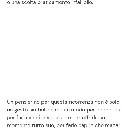
è una scelta praticamente infallibile.
Seguici
Info
Chi siamo
Disclaimer e Privacy
Redazione
Contattaci
Un pensierino per questa ricorrenza non è solo
Pubblicità
un gesto simbolico, ma un modo per coccolarla,
per farla sentire speciale e per offrirle un
Privacy Policy
momento tutto suo, per farle capire che magari,