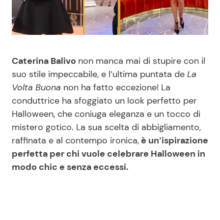
Benessere
Cucina e Ricette
Casa
Consigli di Cucina
Caterina Balivo
non manca mai di stupire con il
Moda e Style
Dolci
suo stile impeccabile, e l’ultima puntata de
La
Volta Buona
non ha fatto eccezione! La
Mondo Mamma
Le Ricette in TV
conduttrice ha sfoggiato un look perfetto per
Halloween, che coniuga eleganza e un tocco di
News benessere
Primi Piatti
mistero gotico. La sua scelta di abbigliamento,
raffinata e al contempo ironica,
è un’ispirazione
Salute
Ricette Facili e Veloci
perfetta per chi vuole celebrare Halloween in
modo chic e senza eccessi.
Viaggi e Turismo
Ricette Feste
Festività
Ricette per Bambini