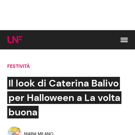
Vai al contenuto
FESTIVITÀ
Cerca:
Il look di Caterina Balivo
News e Cronaca
Gossip e TV
per Halloween a La volta
Attualità Italiana
Bellezze VIP
buona
Dal Mondo
Coppie VIP
MARIA MILANO