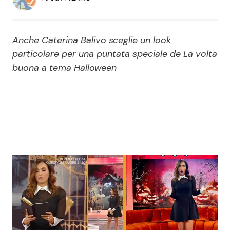
Economia
Fiction e Serie TV
Persone Scomparse
Programmi TV
Anche Caterina Balivo sceglie un look
particolare per una puntata speciale de La volta
Politica
Reality e Talent
buona a tema Halloween
Soap Opera
ShowBiz
Social News
News Cinema
News dal mondo
News Musica
News Spettacolo