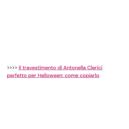
Seguici
Info
Chi siamo
>>>>
Il travestimento di Antonella Clerici
perfetto per Halloween: come copiarlo
Disclaimer e Privacy
Redazione
Contattaci
Pubblicità
Privacy Policy