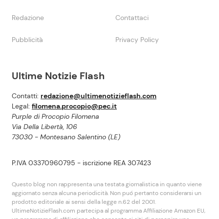
Redazione
Contattaci
Pubblicità
Privacy Policy
Ultime Notizie Flash
Contatti:
redazione@ultimenotizieflash.com
Legal:
filomena.procopio@pec.it
Purple di Procopio Filomena
Via Della Libertà, 106
73030 - Montesano Salentino (LE)
P.IVA 03370960795 - iscrizione REA 307423
Questo blog non rappresenta una testata giornalistica in quanto viene
aggiornato senza alcuna periodicità. Non puó pertanto considerarsi un
prodotto editoriale ai sensi della legge n.62 del 2001.
UltimeNotizieFlash.com partecipa al programma Affiliazione Amazon EU,