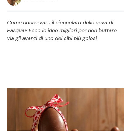
Economia
Fiction e Serie TV
Persone Scomparse
Programmi TV
Come conservare il cioccolato delle uova di
Pasqua? Ecco le idee migliori per non buttare
Politica
via gli avanzi di uno dei cibi più golosi
Reality e Talent
Soap Opera
ShowBiz
Social News
News Cinema
News dal mondo
News Musica
News Spettacolo