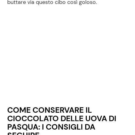
buttare via questo cibo così goloso.
Seguici
Info
Chi siamo
Disclaimer e Privacy
Redazione
Contattaci
COME CONSERVARE IL
Pubblicità
CIOCCOLATO DELLE UOVA DI
Privacy Policy
PASQUA: I CONSIGLI DA