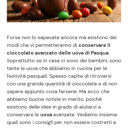
Benessere
Cucina e Ricette
Casa
Consigli di Cucina
Forse non lo sapevate ancora ma esistono dei
Moda e Style
Dolci
modi che vi permetteranno di
conservare il
cioccolato avanzato delle uova di Pasqua
.
Mondo Mamma
Le Ricette in TV
Soprattutto se in casa ci sono dei bambini, sono
tante le uova che abbiamo in cucina per le
News benessere
Primi Piatti
festività pasquali. Spesso capita di ritrovarsi
con una grande quantità di cioccolata e di non
Salute
Ricette Facili e Veloci
sapere appunto cosa farsene. Ma ecco che
abbiamo buone notizie in merito, poiché
Viaggi e Turismo
Ricette Feste
esistono delle idee in grado di aiutarvi a
conservare le
uova
avanzate. Vediamo insieme
Festività
Ricette per Bambini
quali sono i consigli per non essere costretti a