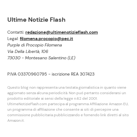
Ultime Notizie Flash
Contatti:
redazione@ultimenotizieflash.com
Legal:
filomena.procopio@pec.it
Purple di Procopio Filomena
Via Della Libertà, 106
73030 - Montesano Salentino (LE)
P.IVA 03370960795 - iscrizione REA 307423
Questo blog non rappresenta una testata giornalistica in quanto viene
aggiornato senza alcuna periodicità. Non puó pertanto considerarsi un
prodotto editoriale ai sensi della legge n.62 del 2001.
UltimeNotizieFlash.com partecipa al programma Affiliazione Amazon EU,
un programma di affiliazione che consente ai siti di percepire una
commissione pubblicitaria pubblicizzando e fornendo link diretti al sito
Amazon.it.