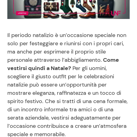
Benessere
Cucina e Ricette
Casa
Consigli di Cucina
Il periodo natalizio è un’occasione speciale non
Moda e Style
Dolci
solo per festeggiare e riunirsi con i propri cari,
ma anche per esprimere il proprio stile
personale attraverso l’abbigliamento.
Come
Mondo Mamma
Le Ricette in TV
vestirsi quindi a Natale?
Per gli uomini,
scegliere il giusto outfit per le celebrazioni
News benessere
Primi Piatti
natalizie può essere un’opportunità per
mostrare eleganza, raffinatezza e un tocco di
Salute
Ricette Facili e Veloci
spirito festivo. Che si tratti di una cena formale,
di un incontro informale tra amici o di una
Viaggi e Turismo
Ricette Feste
serata aziendale, vestirsi adeguatamente per
l’occasione contribuisce a creare un’atmosfera
Festività
Ricette per Bambini
speciale e memorabile.