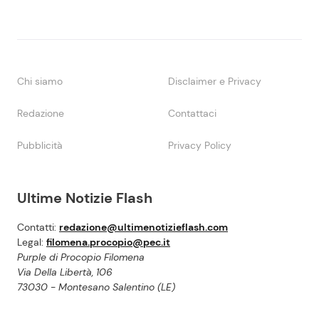
Chi siamo
Disclaimer e Privacy
Redazione
Contattaci
Pubblicità
Privacy Policy
Ultime Notizie Flash
Contatti:
redazione@ultimenotizieflash.com
Legal:
filomena.procopio@pec.it
Purple di Procopio Filomena
Via Della Libertà, 106
73030 - Montesano Salentino (LE)