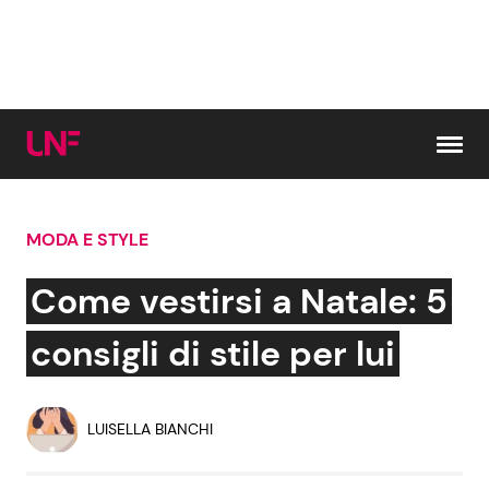
Vai al contenuto
MODA E STYLE
Cerca:
Come vestirsi a Natale: 5
News e Cronaca
Gossip e TV
consigli di stile per lui
Attualità Italiana
Bellezze VIP
LUISELLA BIANCHI
Dal Mondo
Coppie VIP