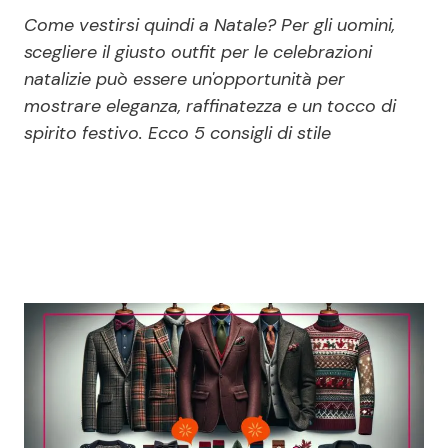
Economia
Fiction e Serie TV
Come vestirsi quindi a Natale? Per gli uomini,
scegliere il giusto outfit per le celebrazioni
Persone Scomparse
Programmi TV
natalizie può essere un'opportunità per
mostrare eleganza, raffinatezza e un tocco di
Politica
Reality e Talent
spirito festivo. Ecco 5 consigli di stile
Soap Opera
ShowBiz
Social News
News Cinema
News dal mondo
News Musica
News Spettacolo