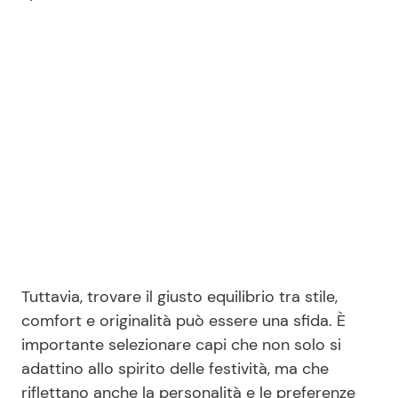
Seguici
Info
Chi siamo
Disclaimer e Privacy
Redazione
Tuttavia, trovare il giusto equilibrio tra stile,
Contattaci
comfort e originalità può essere una sfida. È
Pubblicità
importante selezionare capi che non solo si
Privacy Policy
adattino allo spirito delle festività, ma che
riflettano anche la personalità e le preferenze