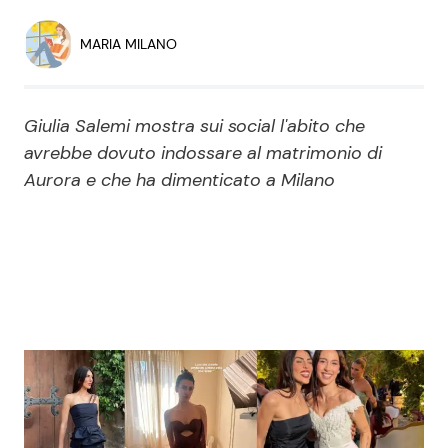
Economia
Fiction e Serie TV
MARIA MILANO
Persone Scomparse
Programmi TV
Giulia Salemi mostra sui social l'abito che
Politica
Reality e Talent
avrebbe dovuto indossare al matrimonio di
Aurora e che ha dimenticato a Milano
Soap Opera
ShowBiz
Social News
News Cinema
News dal mondo
News Musica
News Spettacolo