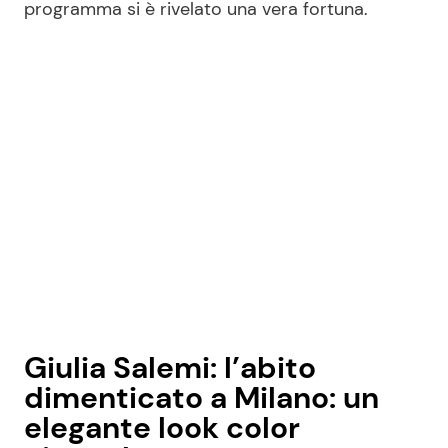
programma si è rivelato una vera fortuna.
Seguici
Info
Chi siamo
Disclaimer e Privacy
Redazione
Contattaci
Giulia Salemi: l’abito
Pubblicità
dimenticato a Milano: un
Privacy Policy
elegante look color