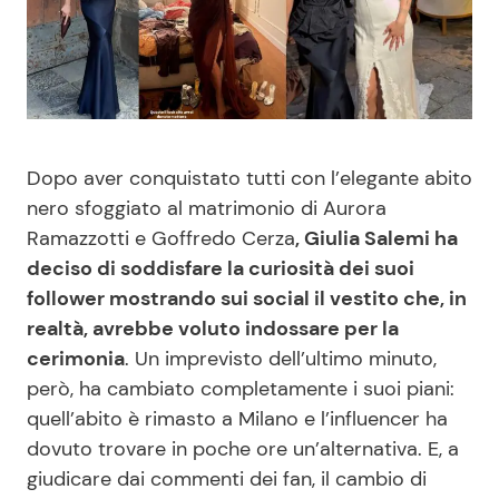
Benessere
Cucina e Ricette
Casa
Consigli di Cucina
Moda e Style
Dolci
Dopo aver conquistato tutti con l’elegante abito
nero sfoggiato al matrimonio di Aurora
Mondo Mamma
Le Ricette in TV
Ramazzotti e Goffredo Cerza
, Giulia Salemi ha
deciso di soddisfare la curiosità dei suoi
News benessere
Primi Piatti
follower mostrando sui social il vestito che, in
realtà, avrebbe voluto indossare per la
Salute
Ricette Facili e Veloci
cerimonia
. Un imprevisto dell’ultimo minuto,
però, ha cambiato completamente i suoi piani:
Viaggi e Turismo
Ricette Feste
quell’abito è rimasto a Milano e l’influencer ha
dovuto trovare in poche ore un’alternativa. E, a
Festività
Ricette per Bambini
giudicare dai commenti dei fan, il cambio di