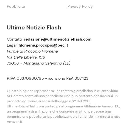
Pubblicità
Privacy Policy
Ultime Notizie Flash
Contatti:
redazione@ultimenotizieflash.com
Legal:
filomena.procopio@pec.it
Purple di Procopio Filomena
Via Della Libertà, 106
73030 - Montesano Salentino (LE)
P.IVA 03370960795 - iscrizione REA 307423
Questo blog non rappresenta una testata giornalistica in quanto viene
aggiornato senza alcuna periodicità. Non puó pertanto considerarsi un
prodotto editoriale ai sensi della legge n.62 del 2001.
UltimeNotizieFlash.com partecipa al programma Affiliazione Amazon EU,
un programma di affiliazione che consente ai siti di percepire una
commissione pubblicitaria pubblicizzando e fornendo link diretti al sito
Amazon.it.