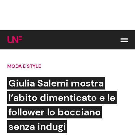
Vai al contenuto
MODA E STYLE
Cerca:
Giulia Salemi mostra
News e Cronaca
Gossip e TV
l’abito dimenticato e le
Attualità Italiana
Bellezze VIP
follower lo bocciano
Dal Mondo
Coppie VIP
senza indugi