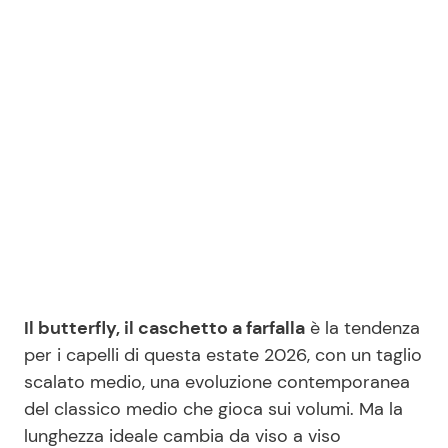
Seguici
Info
Chi siamo
Disclaimer e Privacy
Redazione
Il butterfly, il caschetto a farfalla
è la tendenza
Contattaci
per i capelli di questa estate 2026, con un taglio
Pubblicità
scalato medio, una evoluzione contemporanea
Privacy Policy
del classico medio che gioca sui volumi. Ma la
lunghezza ideale cambia da viso a viso