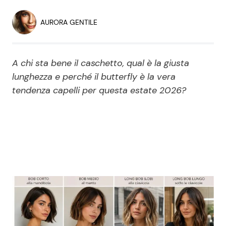
Economia
Fiction e Serie TV
AURORA GENTILE
Persone Scomparse
Programmi TV
A chi sta bene il caschetto, qual è la giusta
Politica
Reality e Talent
lunghezza e perché il butterfly è la vera
tendenza capelli per questa estate 2026?
Soap Opera
ShowBiz
Social News
News Cinema
News dal mondo
News Musica
News Spettacolo