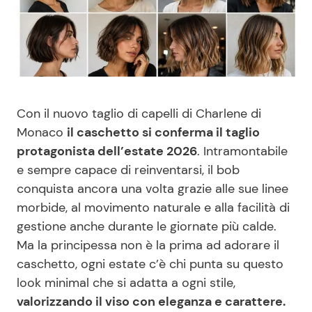
Benessere
Cucina e Ricette
Casa
Consigli di Cucina
Moda e Style
Dolci
Con il nuovo taglio di capelli di Charlene di
Monaco
il caschetto si conferma il taglio
Mondo Mamma
Le Ricette in TV
protagonista dell’estate 2026
. Intramontabile
e sempre capace di reinventarsi, il bob
News benessere
Primi Piatti
conquista ancora una volta grazie alle sue linee
morbide, al movimento naturale e alla facilità di
Salute
Ricette Facili e Veloci
gestione anche durante le giornate più calde.
Ma la principessa non è la prima ad adorare il
Viaggi e Turismo
Ricette Feste
caschetto, ogni estate c’è chi punta su questo
look minimal che si adatta a ogni stile,
Festività
Ricette per Bambini
valorizzando il viso con eleganza e carattere.