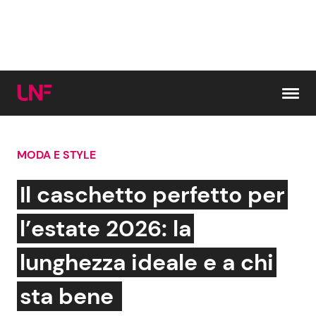
Vai al contenuto
MODA E STYLE
Cerca:
Il caschetto perfetto per
News e Cronaca
Gossip e TV
l’estate 2026: la
Attualità Italiana
Bellezze VIP
lunghezza ideale e a chi
Dal Mondo
Coppie VIP
sta bene