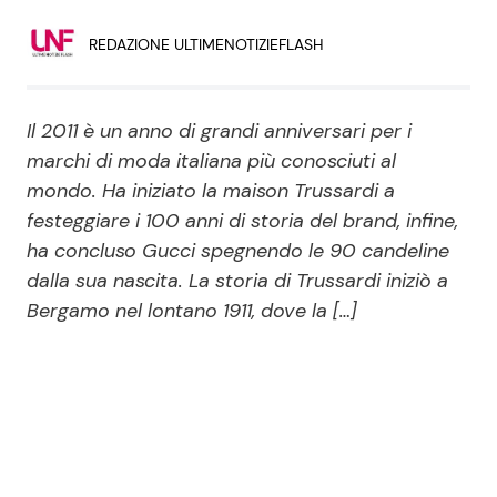
Economia
Fiction e Serie TV
REDAZIONE ULTIMENOTIZIEFLASH
Persone Scomparse
Programmi TV
Il 2011 è un anno di grandi anniversari per i
Politica
Reality e Talent
marchi di moda italiana più conosciuti al
mondo. Ha iniziato la maison Trussardi a
Soap Opera
festeggiare i 100 anni di storia del brand, infine,
ha concluso Gucci spegnendo le 90 candeline
dalla sua nascita. La storia di Trussardi iniziò a
ShowBiz
Social News
Bergamo nel lontano 1911, dove la […]
News Cinema
News dal mondo
News Musica
News Spettacolo