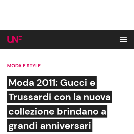
Vai al contenuto
MODA E STYLE
Cerca:
Moda 2011: Gucci e
News e Cronaca
Gossip e TV
Trussardi con la nuova
Attualità Italiana
Bellezze VIP
collezione brindano a
Dal Mondo
Coppie VIP
grandi anniversari