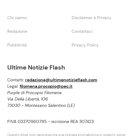
Chi siamo
Disclaimer e Privacy
Redazione
Contattaci
Pubblicità
Privacy Policy
Ultime Notizie Flash
Contatti:
redazione@ultimenotizieflash.com
Legal:
filomena.procopio@pec.it
Purple di Procopio Filomena
Via Della Libertà, 106
73030 - Montesano Salentino (LE)
P.IVA 03370960795 - iscrizione REA 307423
Questo blog non rappresenta una testata giornalistica in quanto viene