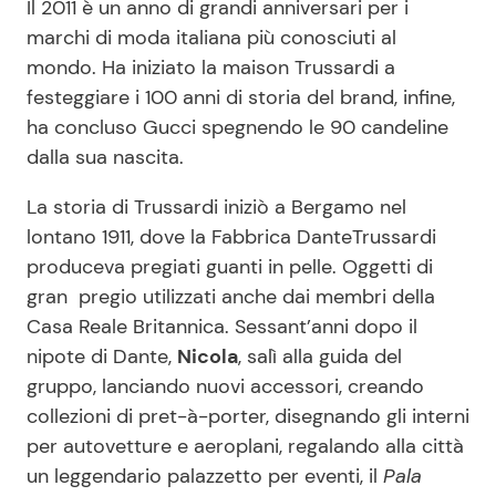
Il 2011 è un anno di grandi anniversari per i
marchi di moda italiana più conosciuti al
mondo. Ha iniziato la maison Trussardi a
Seguici
festeggiare i 100 anni di storia del brand, infine,
ha concluso Gucci spegnendo le 90 candeline
dalla sua nascita.
Info
La storia di Trussardi iniziò a Bergamo nel
lontano 1911, dove la Fabbrica DanteTrussardi
Chi siamo
produceva pregiati guanti in pelle. Oggetti di
Disclaimer e Privacy
gran pregio utilizzati anche dai membri della
Casa Reale Britannica. Sessant’anni dopo il
Redazione
nipote di Dante,
Nicola
, salì alla guida del
Contattaci
gruppo, lanciando nuovi accessori, creando
Pubblicità
collezioni di pret-à-porter, disegnando gli interni
per autovetture e aeroplani, regalando alla città
Privacy Policy
un leggendario palazzetto per eventi, il
Pala