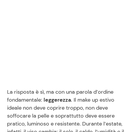
Seguici
Info
Chi siamo
Disclaimer e Privacy
Redazione
La risposta è sì, ma con una parola d’ordine
Contattaci
fondamentale:
leggerezza
. Il make up estivo
ideale non deve coprire troppo, non deve
Pubblicità
soffocare la pelle e soprattutto deve essere
Privacy Policy
pratico, luminoso e resistente. Durante l’estate,
infatti, il viso cambia: il sole, il caldo, l’umidità e il