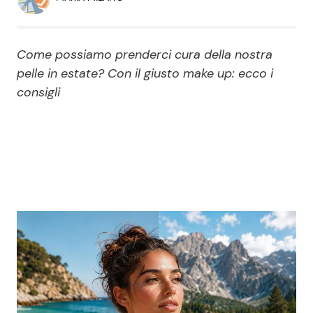
Economia
Fiction e Serie TV
Persone Scomparse
Programmi TV
Come possiamo prenderci cura della nostra
pelle in estate? Con il giusto make up: ecco i
Politica
Reality e Talent
consigli
Soap Opera
ShowBiz
Social News
News Cinema
News dal mondo
News Musica
News Spettacolo