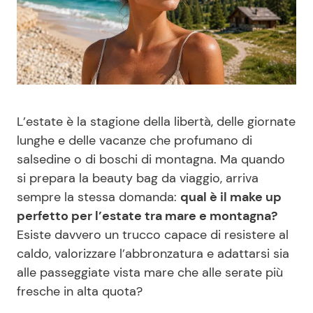
Benessere
Cucina e Ricette
Casa
Consigli di Cucina
Moda e Style
Dolci
L’estate è la stagione della libertà, delle giornate
Mondo Mamma
Le Ricette in TV
lunghe e delle vacanze che profumano di
salsedine o di boschi di montagna. Ma quando
si prepara la beauty bag da viaggio, arriva
News benessere
Primi Piatti
sempre la stessa domanda:
qual è il make up
perfetto per l’estate tra mare e montagna?
Salute
Ricette Facili e Veloci
Esiste davvero un trucco capace di resistere al
caldo, valorizzare l’abbronzatura e adattarsi sia
Viaggi e Turismo
Ricette Feste
alle passeggiate vista mare che alle serate più
fresche in alta quota?
Festività
Ricette per Bambini