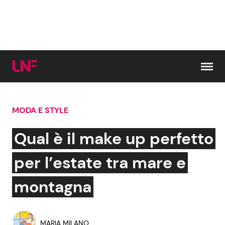
Vai al contenuto
MODA E STYLE
Cerca:
Qual è il make up perfetto
News e Cronaca
Gossip e TV
per l’estate tra mare e
Attualità Italiana
Bellezze VIP
montagna
Dal Mondo
Coppie VIP
MARIA MILANO