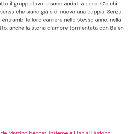
tto il gruppo lavoro sono andati a cena. C’è chi
pensa che siano già e di nuovo una coppia. Senza
 entrambi le loro carriere nello stesso anno, nella
 tutto, anche la storia d’amore tormentata con Belen
e Martino beccati insieme e i fan si illudono