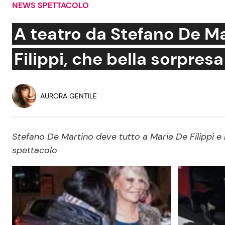
NEWS SPETTACOLO
Soap Opera
A teatro da Stefano De M
Filippi, che bella sorpres
Social News
Benessere
News dal mondo
Casa
AURORA GENTILE
Moda e Style
Mondo Mamma
Stefano De Martino deve tutto a Maria De Filippi e l
spettacolo
News benessere
Salute
Viaggi e Turismo
Festività