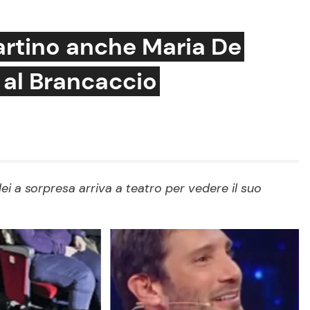
artino anche Maria De
a al Brancaccio
Cucina e Ricette
Consigli di Cucina
Dolci
Le Ricette in TV
ei a sorpresa arriva a teatro per vedere il suo
Primi Piatti
Ricette Facili e Veloci
Ricette Feste
Ricette per Bambini