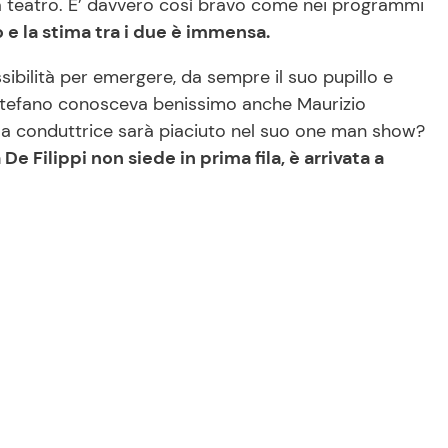
 a teatro. E’ davvero così bravo come nei programmi
o e la stima tra i due è immensa.
ibilità per emergere, da sempre il suo pupillo e
 Stefano conosceva benissimo anche Maurizio
lla conduttrice sarà piaciuto nel suo one man show?
De Filippi non siede in prima fila, è arrivata a