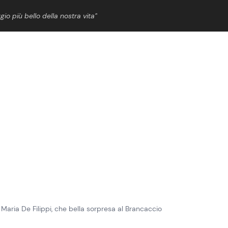
gio più bello della nostra vita”
ShowBiz
News Cinema
News Musica
News Spettacolo
aria De Filippi, che bella sorpresa al Brancaccio