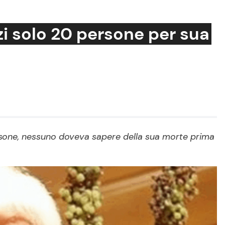
zi solo 20 persone per sua
Cucina e Ricette
Consigli di Cucina
Dolci
Le Ricette in TV
ersone, nessuno doveva sapere della sua morte prima
Primi Piatti
Ricette Facili e Veloci
Ricette Feste
Ricette per Bambini