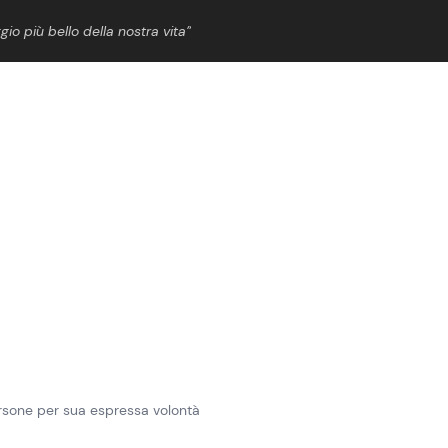
gio più bello della nostra vita”
ShowBiz
News Cinema
News Musica
News Spettacolo
ersone per sua espressa volontà