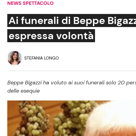
NEWS SPETTACOLO
Soap Opera
Ai funerali di Beppe Bigaz
espressa volontà
Social News
Benessere
News dal mondo
Casa
STEFANIA LONGO
Moda e Style
Mondo Mamma
Beppe Bigazzi ha voluto ai suoi funerali solo 20 p
delle esequie
News benessere
Salute
Viaggi e Turismo
Festività