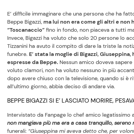
E’ difficile immaginare che una persona che ha fat
Beppe Bigazzi,
ma lui non era come gli altri e non
“Toscanaccio”
fino in fondo, non piaceva a tutti ma
Invece, Bigazzi ha voluto che solo 20 persone lo a
Tizzanini ha avuto il compito di dare la triste la n
funebre.
E’ stata la moglie di Bigazzi, Giuseppina,
espresse da Beppe.
Nessun amico doveva sapere d
voluto clamori, non ha voluto nessuno in più accanto
dopo avere chiuso con la televisione, quando si è ri
all’ultimo giorno, abbia deciso di andare via.
BEPPE BIGAZZI SI E’ LASCIATO MORIRE, PESAV
Intervistato da Fanpage lo chef amico legatissimo a
non mangiava più ma era a casa tranquillo, sereno n
funerali:
“Giuseppina mi aveva detto che, per volont