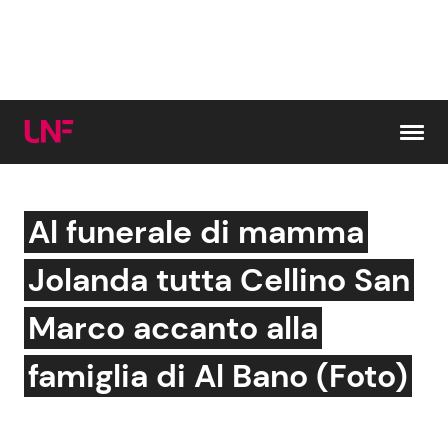
Vai al contenuto
Al funerale di mamma
Cerca:
Jolanda tutta Cellino San
News e Cronaca
Gossip e TV
Marco accanto alla
Attualità Italiana
Bellezze VIP
famiglia di Al Bano (Foto)
Dal Mondo
Coppie VIP