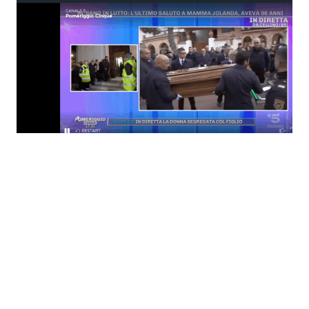
Economia
Fiction e Serie TV
Persone Scomparse
Programmi TV
Politica
Reality e Talent
Soap Opera
ShowBiz
Social News
News Cinema
News dal mondo
News Musica
News Spettacolo