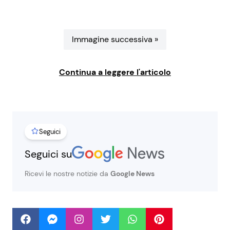
Benessere
Cucina e Ricette
Immagine successiva »
Casa
Consigli di Cucina
Moda e Style
Dolci
Continua a leggere l'articolo
Mondo Mamma
Le Ricette in TV
News benessere
Primi Piatti
Seguici
Seguici su
Salute
Ricette Facili e Veloci
Ricevi le nostre notizie da
Google News
Viaggi e Turismo
Ricette Feste
Festività
Ricette per Bambini