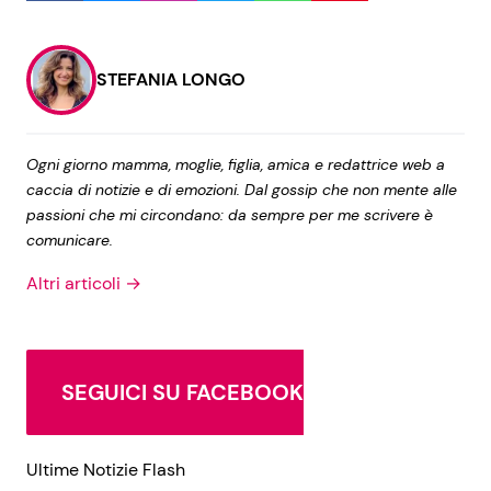
Seguici
STEFANIA LONGO
Ogni giorno mamma, moglie, figlia, amica e redattrice web a
caccia di notizie e di emozioni. Dal gossip che non mente alle
Info
passioni che mi circondano: da sempre per me scrivere è
comunicare.
Chi siamo
Altri articoli →
Disclaimer e Privacy
Redazione
Contattaci
SEGUICI SU FACEBOOK
Pubblicità
Privacy Policy
Ultime Notizie Flash