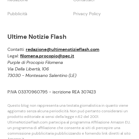
Pubblicità
Privacy Policy
Ultime Notizie Flash
Contatti:
redazione@ultimenotizieflash.com
Legal:
filomena.procopio@pec.it
Purple di Procopio Filomena
Via Della Libertà, 106
73030 - Montesano Salentino (LE)
P.IVA 03370960795 - iscrizione REA 307423
Questo blog non rappresenta una testata giornalistica in quanto viene
aggiornato senza alcuna periodicità. Non puó pertanto considerarsi un
prodotto editoriale ai sensi della legge n.62 del 2001.
UltimeNotizieFlash.com partecipa al programma Affiliazione Amazon EU,
un programma di affiliazione che consente ai siti di percepire una
commissione pubblicitaria pubblicizzando e fornendo link diretti al sito
Amazon.it.