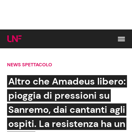
Vai al contenuto
NEWS SPETTACOLO
Cerca:
Altro che Amadeus libero:
News e Cronaca
Gossip e TV
pioggia di pressioni su
Attualità Italiana
Bellezze VIP
Sanremo, dai cantanti agli
Dal Mondo
Coppie VIP
ospiti. La resistenza ha un