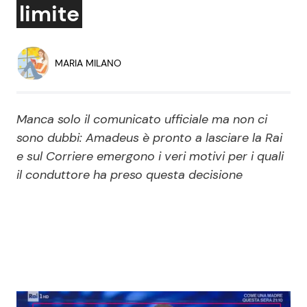
limite
Economia
Fiction e Serie TV
Persone Scomparse
Programmi TV
MARIA MILANO
Politica
Reality e Talent
Manca solo il comunicato ufficiale ma non ci
Soap Opera
sono dubbi: Amadeus è pronto a lasciare la Rai
e sul Corriere emergono i veri motivi per i quali
il conduttore ha preso questa decisione
ShowBiz
Social News
News Cinema
News dal mondo
News Musica
News Spettacolo