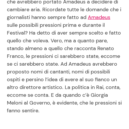
che avrebbero portato Amadeus a decidere di
cambiare aria. Ricordate tutte le domande che i
giornalisti hanno sempre fatto ad
Amadeus
Seguici
sulle possibili pressioni prima e durante il
Festival? Ha detto di aver sempre scelto e fatto
quello che voleva. Vero, ma a quanto pare,
stando almeno a quello che racconta Renato
Info
Franco, le pressioni ci sarebbero state, eccome
se ci sarebbero state. Ad Amadeus avrebbero
Chi siamo
proposto nomi di cantanti, nomi di possibili
Disclaimer e Privacy
ospiti e persino l’idea di avere al suo fianco un
Redazione
altro direttore artistico. La politica in Rai, conta,
eccome se conta. E da quando c’è Giorgia
Contattaci
Meloni al Governo, è evidente, che le pressioni si
Pubblicità
fanno sentire.
Privacy Policy