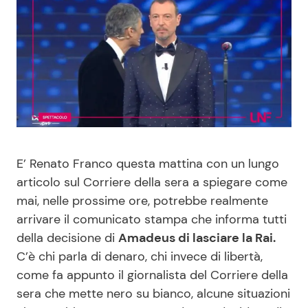
Benessere
Cucina e Ricette
Casa
Consigli di Cucina
Moda e Style
Dolci
Mondo Mamma
Le Ricette in TV
E’ Renato Franco questa mattina con un lungo
News benessere
Primi Piatti
articolo sul Corriere della sera a spiegare come
mai, nelle prossime ore, potrebbe realmente
Salute
Ricette Facili e Veloci
arrivare il comunicato stampa che informa tutti
della decisione di
Amadeus di lasciare la Rai.
Viaggi e Turismo
Ricette Feste
C’è chi parla di denaro, chi invece di libertà,
come fa appunto il giornalista del Corriere della
Festività
Ricette per Bambini
sera che mette nero su bianco, alcune situazioni