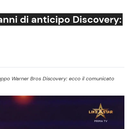
nni di anticipo Discovery:
Cucina e Ricette
Consigli di Cucina
Dolci
Le Ricette in TV
gruppo Warner Bros Discovery: ecco il comunicato
Primi Piatti
Ricette Facili e Veloci
Ricette Feste
Ricette per Bambini