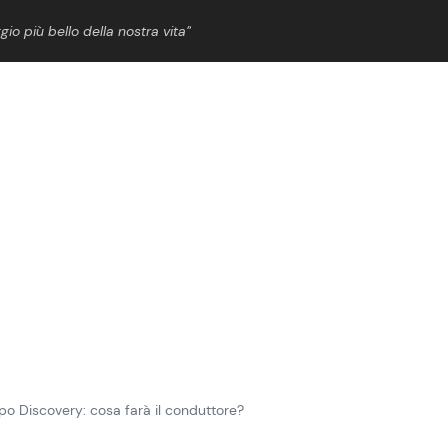
gio più bello della nostra vita”
ShowBiz
News Cinema
News Musica
News Spettacolo
po Discovery: cosa farà il conduttore?