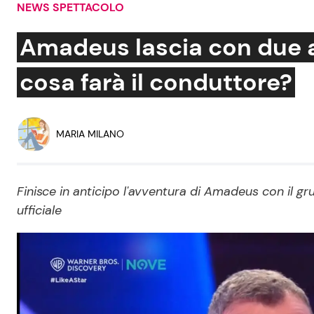
NEWS SPETTACOLO
Soap Opera
Amadeus lascia con due a
cosa farà il conduttore?
Social News
Benessere
News dal mondo
Casa
MARIA MILANO
Moda e Style
Mondo Mamma
Finisce in anticipo l'avventura di Amadeus con il 
ufficiale
News benessere
Salute
Viaggi e Turismo
Festività