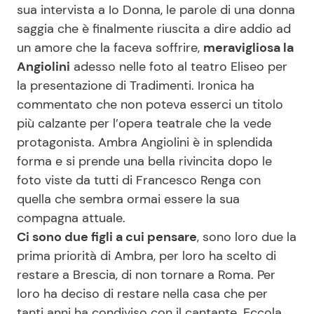
sua intervista a Io Donna, le parole di una donna
saggia che è finalmente riuscita a dire addio ad
un amore che la faceva soffrire,
meravigliosa la
Seguici
Angiolini
adesso nelle foto al teatro Eliseo per
la presentazione di Tradimenti. Ironica ha
commentato che non poteva esserci un titolo
più calzante per l’opera teatrale che la vede
Info
protagonista. Ambra Angiolini è in splendida
Chi siamo
forma e si prende una bella rivincita dopo le
foto viste da tutti di Francesco Renga con
Disclaimer e Privacy
quella che sembra ormai essere la sua
Redazione
compagna attuale.
Contattaci
Ci sono due figli a cui pensare
, sono loro due la
prima priorità di Ambra, per loro ha scelto di
Pubblicità
restare a Brescia, di non tornare a Roma. Per
Privacy Policy
loro ha deciso di restare nella casa che per
tanti anni ha condiviso con il cantante. Eccola