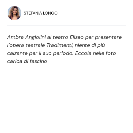
Economia
Fiction e Serie TV
STEFANIA LONGO
Persone Scomparse
Programmi TV
Ambra Angiolini al teatro Eliseo per presentare
Politica
Reality e Talent
l’opera teatrale Tradimenti, niente di più
calzante per il suo periodo. Eccola nelle foto
Soap Opera
carica di fascino
ShowBiz
Social News
News Cinema
News dal mondo
News Musica
News Spettacolo