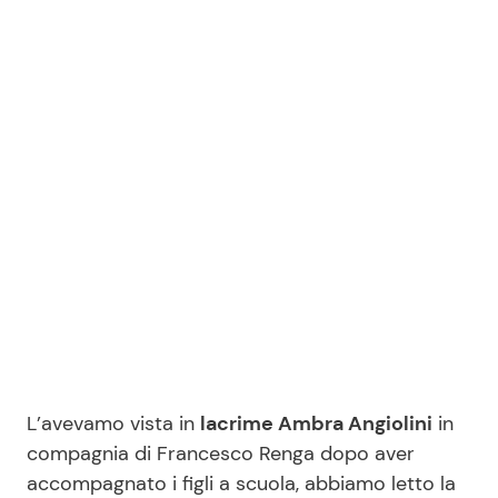
Benessere
Cucina e Ricette
Casa
Consigli di Cucina
Moda e Style
Dolci
Mondo Mamma
Le Ricette in TV
News benessere
Primi Piatti
Salute
Ricette Facili e Veloci
Viaggi e Turismo
Ricette Feste
L’avevamo vista in
lacrime Ambra Angiolini
in
compagnia di Francesco Renga dopo aver
Festività
Ricette per Bambini
accompagnato i figli a scuola, abbiamo letto la