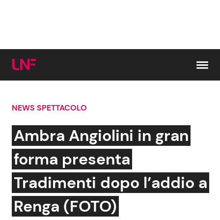
Vai al contenuto
NEWS SPETTACOLO
Cerca:
Ambra Angiolini in gran
News e Cronaca
Gossip e TV
forma presenta
Attualità Italiana
Bellezze VIP
Tradimenti dopo l’addio a
Dal Mondo
Coppie VIP
Renga (FOTO)